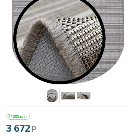
1385 шт.

3 672
Р