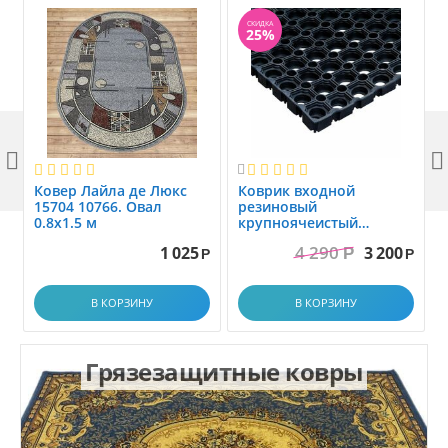
СКИДКА
25%



Ковер Лайла де Люкс
Коврик вxодной
15704 10766. Овал
резиновый
0.8x1.5 м
крупноячеистый
грязезащитный. размер
4 290
1 025
3 200
Р
1.0x1.5 м
Р
Р
В КОРЗИНУ
В КОРЗИНУ
Грязезащитные ковры