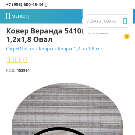
+7 (995) 600-45-44


МЕНЮ


Ковер Веранда 54108 50522
1,2х1,8 Овал
0


CarpetMall.ru
Ковры
Ковры 1,2 на 1,8 м
/
/
/
КОД:
153994