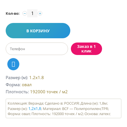
−
+
Кол-во:
В КОРЗИНУ
Заказ в 1
клик
Размер (м)
1.2x1.8
Форма
овал
Плотность
192000
точек / м2
Коллекция: Веранда; Сделано в: РОССИЯ; Длина (м): 1,8м;
1,2х1,8
Размер (м):
; Материал: BCF — Полипропилен;TPR;
Форма: овал; Плотность: 192000 точек / м2; Основа: латекс