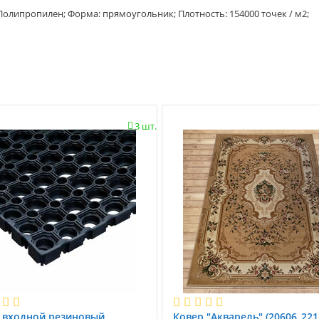
 Полипропилен; Форма: прямоугольник; Плотность: 154000 точек / м2;
3 шт.

 вxодной резиновый
Ковер "Акварель" (20606_221