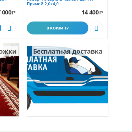
Прямой 2,0х4,0
1,5х2,3
 000
14 400
Р
Р


В КОРЗИНУ
рожки
Бесплатная доставка