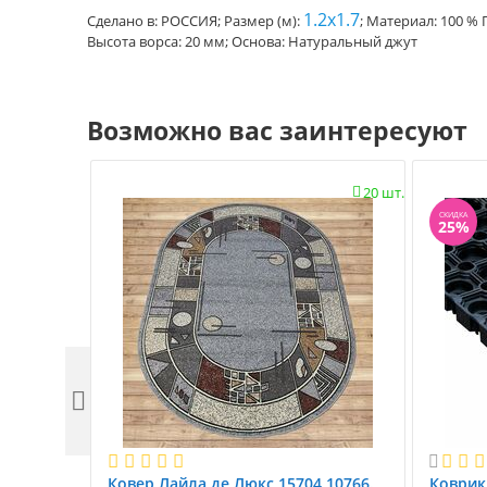
1.2x1.7
Сделано в: РОССИЯ; Размер (м):
; Материал: 100 %
Высота ворса: 20 мм; Основа: Натуральный джут
Возможно вас заинтересуют
20 шт.

СКИДКА
25%


Ковер Лайла де Люкс 15704 10766.
Коврик