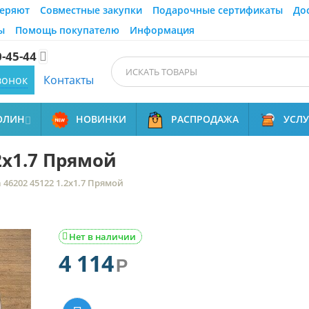
еряют
Совместные закупки
Подарочные сертификаты
До
ы
Помощь покупателю
Информация
0-45-44

вонок
Контакты
ОЛИН
НОВИНКИ
РАСПРОДАЖА
УСЛ

2x1.7 Прямой
 46202 45122 1.2x1.7 Прямой
Нет в наличии

4 114
Р