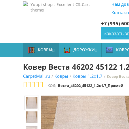
Нам дов
Youpi shop - Excellent CS-Cart
theme!
Контакт
+7 (995) 60
Заказать з
КОВРЫ
ДОРОЖКИ
КОВР


Ковер Веста 46202 45122 1.
CarpetMall.ru
Ковры
Ковры 1.2x1.7
/
/
/
Ковер Веста
КОД:
Веста_46202_45122_1.2x1.7_Прямой