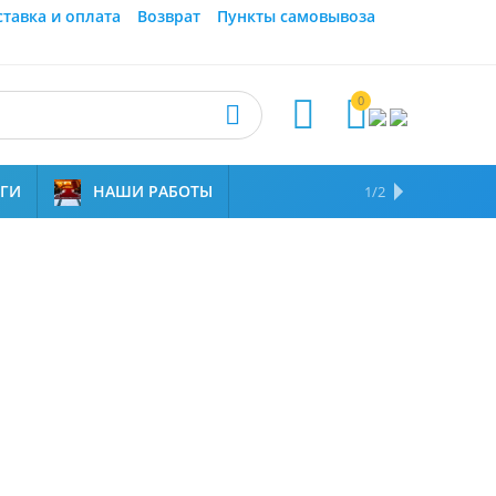
ставка и оплата
Возврат
Пункты самовывоза
0



УГИ
НАШИ РАБОТЫ
ОТЗЫВЫ
НАМ ДОВЕРЯЮТ
1/2