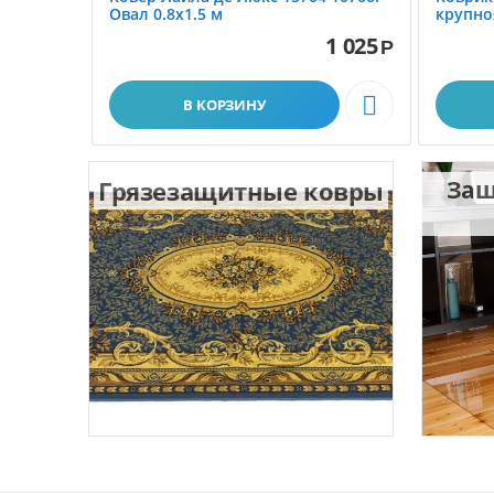
Овал 0.8x1.5 м
крупно
размер 
1 025
Р

В КОРЗИНУ
Грязезащитные ковры
Защ