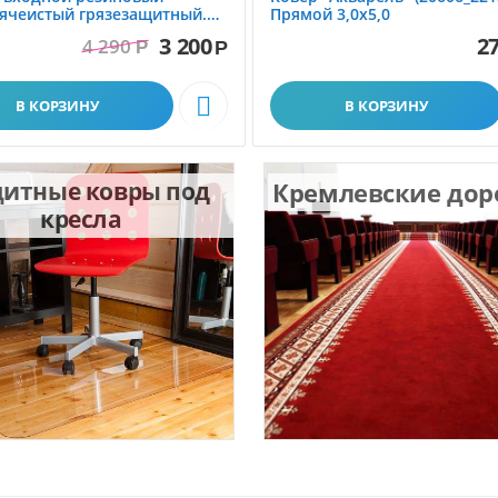
ячеистый грязезащитный.
Прямой 3,0х5,0
1.0x1.5 м
3 200
27
4 290
Р
Р

В КОРЗИНУ
В КОРЗИНУ
итные ковры под
Кремлевские до
кресла