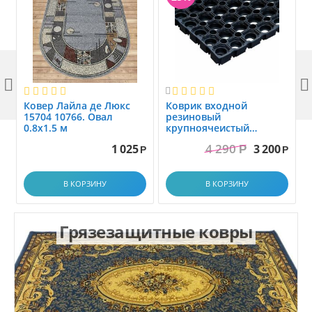



Ковер Лайла де Люкс
Коврик вxодной
15704 10766. Овал
резиновый
0.8x1.5 м
крупноячеистый
грязезащитный. размер
4 290
1 025
3 200
Р
1.0x1.5 м
Р
Р
В КОРЗИНУ
В КОРЗИНУ
Грязезащитные ковры