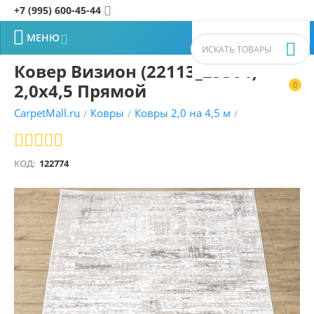
+7 (995) 600-45-44


МЕНЮ


Ковер Визион (22113_25364)
2,0х4,5 Прямой
0


CarpetMall.ru
Ковры
Ковры 2,0 на 4,5 м
/
/
/
КОД:
122774