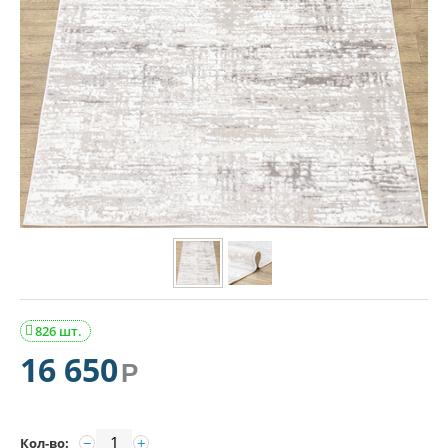
826 шт.

16 650
Р
−
+
Кол-во: