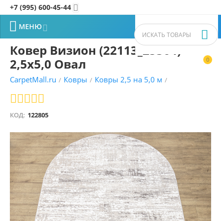
+7 (995) 600-45-44


МЕНЮ


Ковер Визион (22113_25364)
2,5х5,0 Овал
0


CarpetMall.ru
Ковры
Ковры 2,5 на 5,0 м
/
/
/
КОД:
122805