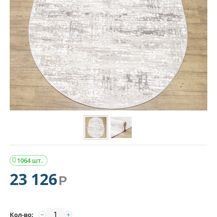
1064 шт.

23 126
Р
−
+
Кол-во: