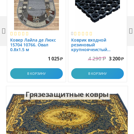



Ковер Лайла де Люкс
Коврик вxодной
15704 10766. Овал
резиновый
0.8x1.5 м
крупноячеистый
грязезащитный. размер
4 290
1 025
3 200
Р
1.0x1.5 м
Р
Р
В КОРЗИНУ
В КОРЗИНУ
Грязезащитные ковры