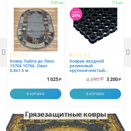
20 шт.
3 шт.


СКИДКА
25%



Ковер Лайла де Люкс
Коврик вxодной
15704 10766. Овал
резиновый
0.8x1.5 м
крупноячеистый
грязезащитный. размер
4 290
1 025
3 200
Р
1.0x1.5 м
Р
Р
В КОРЗИНУ
В КОРЗИНУ
Грязезащитные ковры