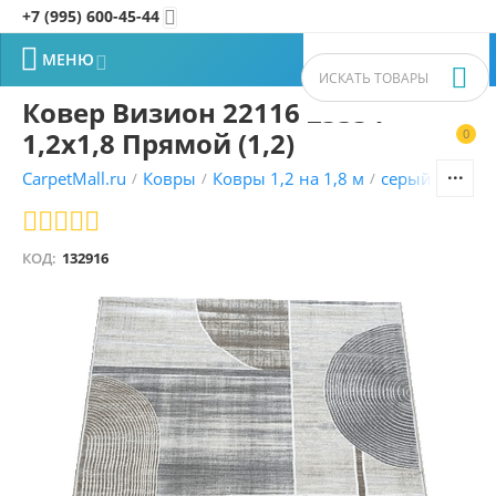
+7 (995) 600-45-44


МЕНЮ


Ковер Визион 22116 25354
1,2х1,8 Прямой (1,2)
0


CarpetMall.ru
Ковры
Ковры 1,2 на 1,8 м
серый ковры
/
/
/
КОД:
132916