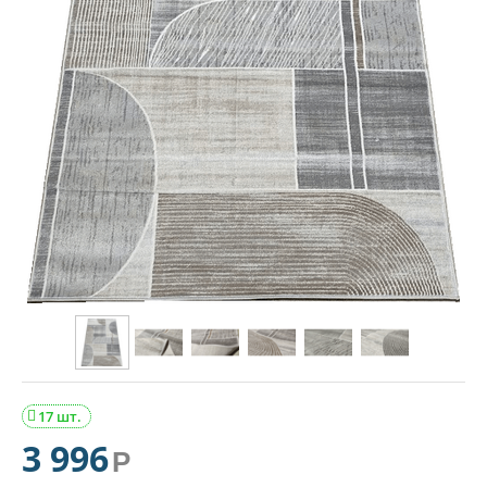
17 шт.

3 996
Р