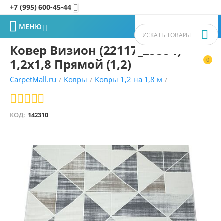
+7 (995) 600-45-44


МЕНЮ


Ковер Визион (22117_25354)
1,2х1,8 Прямой (1,2)
0


CarpetMall.ru
Ковры
Ковры 1,2 на 1,8 м
/
/
/
серый ковры
/
КОД:
142310