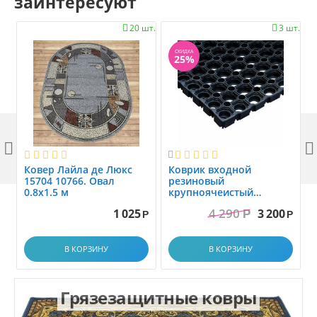
заинтересуют
20 шт.
3 шт.


СКИДКА
25%



Ковер Лайла де Люкс
Коврик вxодной
15704 10766. Овал
резиновый
0.8x1.5 м
крупноячеистый
грязезащитный. размер
4 290
1 025
3 200
Р
1.0x1.5 м
Р
Р
В КОРЗИНУ
В КОРЗИНУ
Грязезащитные ковры