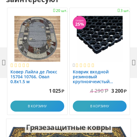
20 шт.
3 шт.


СКИДКА
25%



Ковер Лайла де Люкс
Коврик вxодной
15704 10766. Овал
резиновый
0.8x1.5 м
крупноячеистый
грязезащитный. размер
4 290
1 025
3 200
Р
1.0x1.5 м
Р
Р
В КОРЗИНУ
В КОРЗИНУ
Грязезащитные ковры