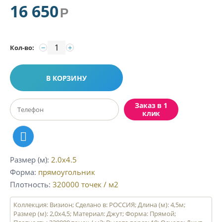
16 650
Р
−
+
Кол-во:
В КОРЗИНУ
Заказ в 1
клик
Размер (м)
2.0x4.5
Форма
прямоугольник
Плотность
320000
точек / м2
Коллекция: Визион; Сделано в: РОССИЯ; Длина (м): 4,5м;
Размер (м): 2,0х4,5; Материал: Джут; Форма: Прямой;