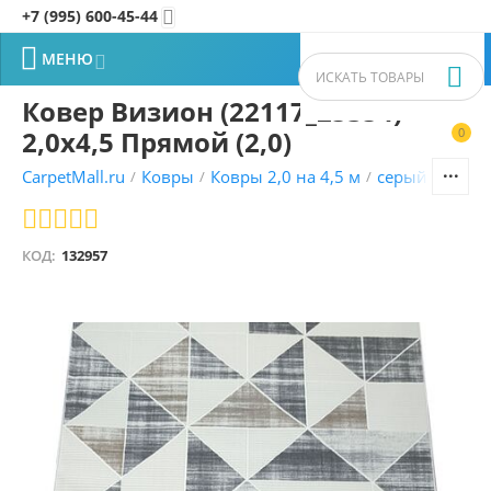
+7 (995) 600-45-44


МЕНЮ


Ковер Визион (22117_25354)
2,0х4,5 Прямой (2,0)
0


CarpetMall.ru
Ковры
Ковры 2,0 на 4,5 м
серый ковры
/
/
/
КОД:
132957