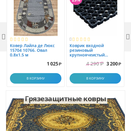



Ковер Лайла де Люкс
Коврик вxодной
15704 10766. Овал
резиновый
0.8x1.5 м
крупноячеистый
грязезащитный. размер
4 290
1 025
3 200
Р
1.0x1.5 м
Р
Р
В КОРЗИНУ
В КОРЗИНУ
Грязезащитные ковры