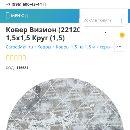
+7 (995) 600-45-44


МЕНЮ


Ковер Визион (22120_25354)
1,5х1,5 Круг (1,5)
0


CarpetMall.ru
Ковры
Ковры 1,5 на 1,5 м
серый ковры
/
/
/
КОД:
116681