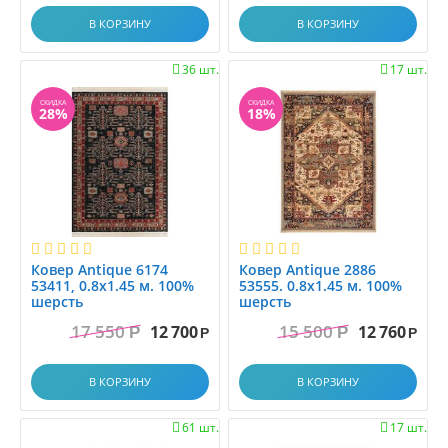
0.8x2.9
В КОРЗИНУ
В КОРЗИНУ
0.8x3.0
0.8x3.1
36 шт.
17 шт.


0.8x3.45
СКИДКА
СКИДКА
0.8x3.5
28%
18%
0.8x3.9
0.8x4.0
0.8x4.15
0.8x4.5
0.8x5.0
0.8x5.5
Ковер Antique 6174
Ковер Antique 2886
53411, 0.8x1.45 м. 100%
53555. 0.8x1.45 м. 100%
0.8x6.0
шерсть
шерсть
0.95x1.5
17 550
15 500
12 700
12 760
Р
Р
Р
Р
0.9x1.25
0.9x2.0
В КОРЗИНУ
В КОРЗИНУ
0.9x2.5
0.9x3.0
61 шт.
17 шт.

