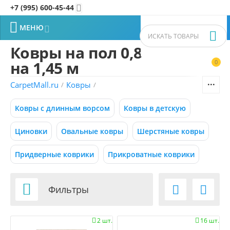
+7 (995) 600-45-44


МЕНЮ


Ковры на пол 0,8
на 1,45 м
0


Фильтры товаров
CarpetMall.ru
Ковры
/
/
Цена
Ковры с длинным ворсом
Ковры в детскую
–
Р
Р
Циновки
Овальные ковры
Шерстяные ковры
Придверные коврики
Прикроватные коврики
12700
12760
Р
Р
Размер (м) (1)

Фильтры


0.50x0.88
2 шт.
16 шт.


0.55x0.95