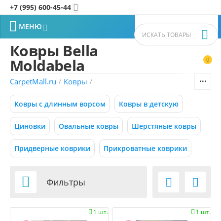
+7 (995) 600-45-44


МЕНЮ


Ковры Bella
Moldabela
0


Фильтры товаров
CarpetMall.ru
Ковры
/
/
Цена
Ковры с длинным ворсом
Ковры в детскую
–
Р
Р
Циновки
Овальные ковры
Шерстяные ковры
Придверные коврики
Прикроватные коврики
8000
180000
Р
Р
Размер (м)

Фильтры


0.50x0.88
1 шт.
1 шт.


0.55x0.95