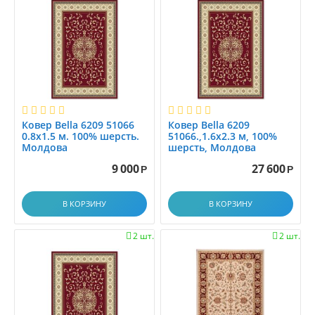
1.45x2.0
1.45x2.5
1.4x1.4
1.4x1.5
1.4x1.9
1.4x17.9
1.4x2
Ковер Bella 6209 51066
Ковер Bella 6209
1.4x2.0
0.8x1.5 м. 100% шерсть.
51066.,1.6x2.3 м, 100%
Молдова
шерсть, Молдова
1.4x2.1
1.4x2.5
9 000
27 600
Р
Р
1.4x2.9
1.4x3.0
В КОРЗИНУ
В КОРЗИНУ
1.4x3.5
2 шт.
2 шт.


1.4x4.0
1.4x4.5
1.4x5.0
1.4x5.5
1.4x6.0