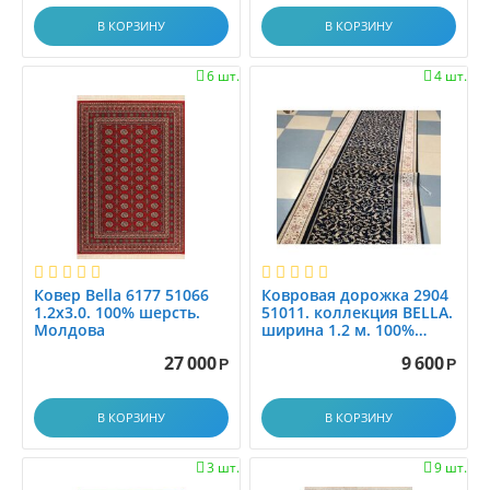
0.8x2.9
В КОРЗИНУ
В КОРЗИНУ
0.8x3.0
0.8x3.1
6 шт.
4 шт.


0.8x3.45
0.8x3.5
0.8x3.9
0.8x4.0
0.8x4.15
0.8x4.5
0.8x5.0
0.8x5.5
Ковер Bella 6177 51066
Ковровая дорожка 2904
1.2x3.0. 100% шерсть.
51011. коллекция BELLA.
0.8x6.0
Молдова
ширина 1.2 м. 100%
шерсть. МОЛДОВА
0.95x1.5
27 000
9 600
Р
Р
0.9x1.25
0.9x2.0
В КОРЗИНУ
В КОРЗИНУ
0.9x2.5
0.9x3.0
3 шт.
9 шт.

