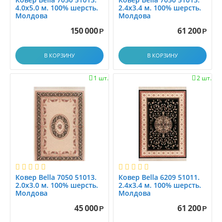
4.0x5.0 м. 100% шерсть.
2.4x3.4 м. 100% шерсть.
1.17x1.17
Молдова
Молдова
1.1x1.5
150 000
61 200
Р
Р
1.1x1.88
1.1x2.0
В КОРЗИНУ
В КОРЗИНУ
1.2
1.25x1.5
1 шт.
2 шт.


1.25x4.0
1.2x1.2
1.2x1.4
1.2x1.45
1.2x1.5
1.2x1.7
1.2x1.8
1.2x2.0
Ковер Bella 7050 51013.
Ковер Bella 6209 51011.
2.0x3.0 м. 100% шерсть.
2.4x3.4 м. 100% шерсть.
1.2x2.15
Молдова
Молдова
1.2x2.3
45 000
61 200
Р
Р
1.2x2.5