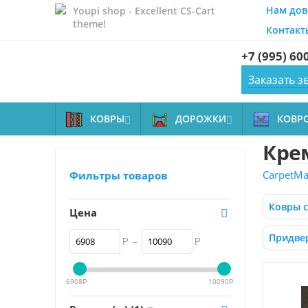
Нам дов
Youpi shop - Excellent CS-Cart
theme!
Контакт
+7 (995) 60
Заказать з
КОВРЫ
ДОРОЖКИ
КОВР


Кре
CarpetMal
Фильтры товаров
Ковры 
Цена
Придве
–
Р
Р
6908
10090
Р
Р