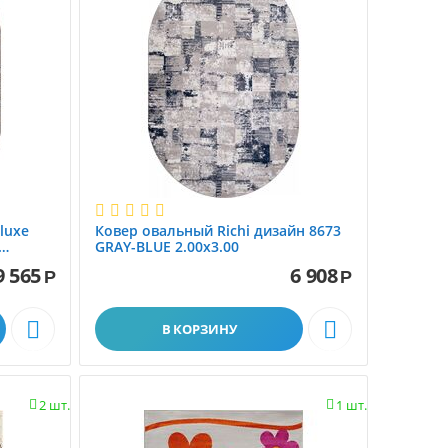
luxe
Ковер овальный Richi дизайн 8673
GRAY-BLUE 2.00x3.00
9 565
6 908
Р
Р


В КОРЗИНУ
2 шт.
1 шт.

