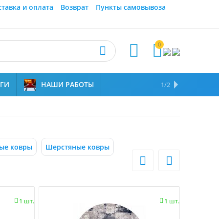
ставка и оплата
Возврат
Пункты самовывоза
0



УГИ
НАШИ РАБОТЫ
ОТЗЫВЫ
НАМ ДОВЕРЯЮТ
1/2
ые ковры
Шерстяные ковры


1 шт.
1 шт.

