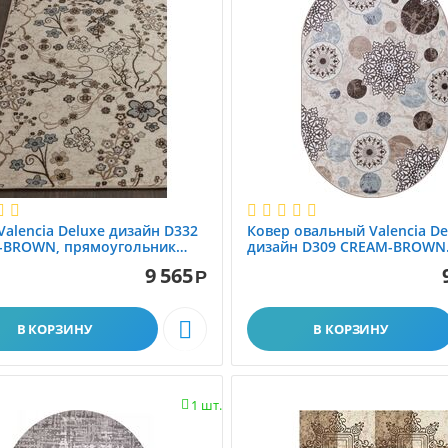
Valencia Deluxe дизайн D332
Ковер овальный Valencia De
-BROWN, прямоугольник
дизайн D309 CREAM-BROWN
.00
2.00x3.00
9 565
Р

В КОРЗИНУ
В КОРЗИНУ
1 шт.
