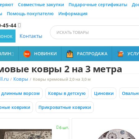
еряют
Совместные закупки
Подарочные сертификаты
До
ы
Помощь покупателю
Информация
0-45-44

вонок
Контакты
ОЛИН
НОВИНКИ
РАСПРОДАЖА
УСЛ

мовые ковры 2 на 3 метра
l.ru
Ковры
/
/
Ковры кремовый 2,0 на 3,0 м
с длинным ворсом
Ковры в детскую
Циновки
Овальн
рные коврики
Прикроватные коврики
6 шт.
