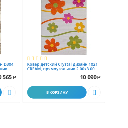
йн D304
Ковер детский Crystal дизайн 1021
ник
CREAM, прямоугольник 2.00x3.00
9 565
10 090
Р
Р


В КОРЗИНУ