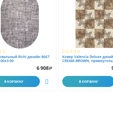
овальный Richi дизайн 8667
Ковер Valencia Deluxe диза
.00x3.00
CREAM-BROWN, прямоуголь
2.00x3.00
6 908
Р

В КОРЗИНУ
В КОРЗИНУ