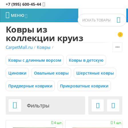
+7 (995) 600-45-44


МЕНЮ


Ковры из
коллекции круиз
0


Фильтры товаров
CarpetMall.ru
Ковры
/
/
Цена
Ковры с длинным ворсом
Ковры в детскую
–
Р
Р
Циновки
Овальные ковры
Шерстяные ковры
Придверные коврики
Прикроватные коврики
2100
26250
Р
Р
Размер (м)

Фильтры


0.50x0.88
4 шт.
1 шт.


0.55x0.95