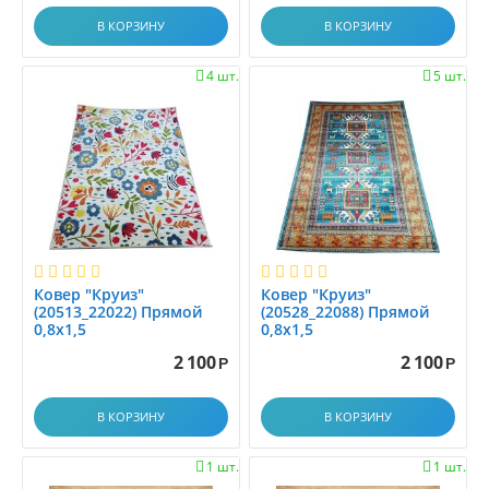
0.8x2.9
В КОРЗИНУ
В КОРЗИНУ
0.8x3.0
0.8x3.1
4 шт.
5 шт.


0.8x3.45
0.8x3.5
0.8x3.9
0.8x4.0
0.8x4.15
0.8x4.5
0.8x5.0
0.8x5.5
Ковер "Круиз"
Ковер "Круиз"
(20513_22022) Прямой
(20528_22088) Прямой
0.8x6.0
0,8х1,5
0,8х1,5
0.95x1.5
2 100
2 100
Р
Р
0.9x1.25
0.9x2.0
В КОРЗИНУ
В КОРЗИНУ
0.9x2.5
0.9x3.0
1 шт.
1 шт.

