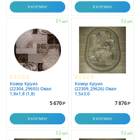
1.2x2.8
В КОРЗИНУ
В КОРЗИНУ
1.2x3.0
1.2x3.5
1 шт.
2 шт.


1.2x4.0
1.2x4.5
1.2x5.0
1.2x5.5
1.2x6.0
1.30x1.60
1.33x1.7
Ковер Круиз
Ковер Круиз
1.33x2.00
(22304_29655) Овал
(22309_29626) Овал
1.35x1.95
1,8х1,8 (1,8)
1,5х3,0
1.3x1.5
5 670
7 876
Р
Р
1.3x2.0
1.3x3.0
В КОРЗИНУ
В КОРЗИНУ
1.40x2.00
1.45x1.5
2 шт.
2 шт.

