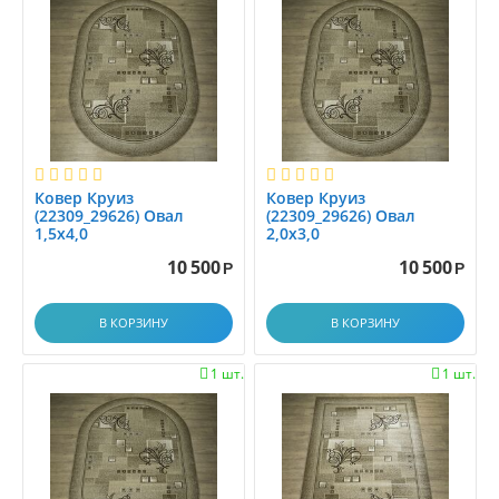
1.45x2.0
1.45x2.5
1.4x1.4
1.4x1.5
1.4x1.9
1.4x17.9
1.4x2
Ковер Круиз
Ковер Круиз
1.4x2.0
(22309_29626) Овал
(22309_29626) Овал
1,5х4,0
2,0х3,0
1.4x2.1
1.4x2.5
10 500
10 500
Р
Р
1.4x2.9
1.4x3.0
В КОРЗИНУ
В КОРЗИНУ
1.4x3.5
1 шт.
1 шт.


1.4x4.0
1.4x4.5
1.4x5.0
1.4x5.5
1.4x6.0