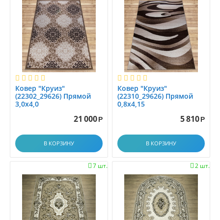
0.9x3.5
0.9x4.0
0.9x4.5
0.9x5.0
0.9x5.5
0.9x6.0
1,6x2.3
Ковер "Круиз"
Ковер "Круиз"
1.0
(22302_29626) Прямой
(22310_29626) Прямой
1.0x1.0
3,0х4,0
0,8x4,15
1.0x1.2
21 000
5 810
Р
Р
1.0x1.4
1.0x1.45
В КОРЗИНУ
В КОРЗИНУ
1.0x1.5
7 шт.
2 шт.


1.0x1.9
1.0x1.95
1.0x2.0
1.0x2.1
1.0x2.25