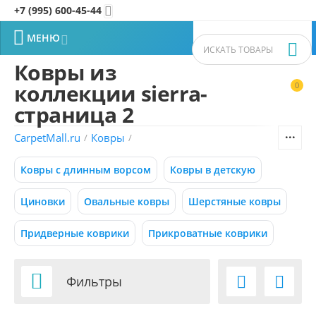
+7 (995) 600-45-44


МЕНЮ


Ковры из
коллекции sierra-
0


Фильтры товаров
страница 2
CarpetMall.ru
Ковры
/
/
Цена
Ковры с длинным ворсом
Ковры в детскую
–
Р
Р
Циновки
Овальные ковры
Шерстяные ковры
500
11235
Р
Р
Придверные коврики
Прикроватные коврики
Размер (м)

Фильтры


0.50x0.88
0.55x0.95