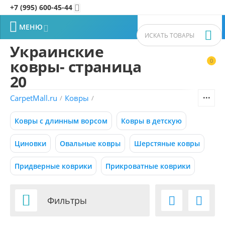
+7 (995) 600-45-44


МЕНЮ


Украинские
ковры- страница
0


Фильтры товаров
20
CarpetMall.ru
Ковры
/
/
Цена
Ковры с длинным ворсом
Ковры в детскую
–
Р
Р
Циновки
Овальные ковры
Шерстяные ковры
0
800000
Р
Р
Придверные коврики
Прикроватные коврики
Размер (м)

Фильтры


0.50x0.88
0.55x0.95