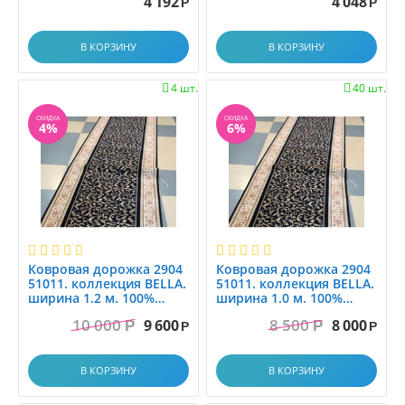
4 192
4 048
Р
Р
1.2x2.8
1.2x3.0
В КОРЗИНУ
В КОРЗИНУ
1.2x3.5
1.2x4.0
4 шт.
40 шт.


1.2x4.5
СКИДКА
СКИДКА
1.2x5.0
4%
6%
1.2x5.5
1.2x6.0
1.30x1.60
1.33x1.7
1.33x2.00
1.35x1.95
Ковровая дорожка 2904
Ковровая дорожка 2904
51011. коллекция BELLA.
51011. коллекция BELLA.
1.3x1.5
ширина 1.2 м. 100%
ширина 1.0 м. 100%
шерсть. МОЛДОВА
шерсть
1.3x2.0
10 000
8 500
9 600
8 000
Р
Р
Р
Р
1.3x3.0
1.40x2.00
В КОРЗИНУ
В КОРЗИНУ
1.45x1.5