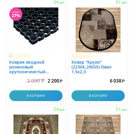
1.45x2.0
5 шт.
1 шт.


1.45x2.5
СКИДКА
27%
1.4x1.4
1.4x1.5
1.4x1.9
1.4x17.9
1.4x2
1.4x2.0

Коврик вxодной
Ковер "Круиз"
1.4x2.1
резиновый
(22304_29655) Овал
1.4x2.5
крупноячеистый
1,5х2,3
грязезащитный. размер
1.4x2.9
3 000
2 200
6 038
Р
0.8x1.2 м
Р
Р
1.4x3.0
1.4x3.5
В КОРЗИНУ
В КОРЗИНУ
1.4x4.0
9 шт.
1 шт.


1.4x4.5
1.4x5.0
1.4x5.5
1.4x6.0