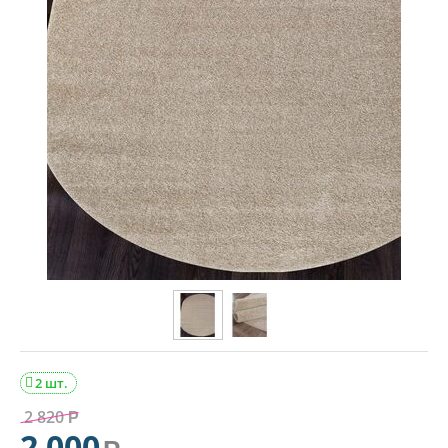
2 шт.

2 820
Р
2 000