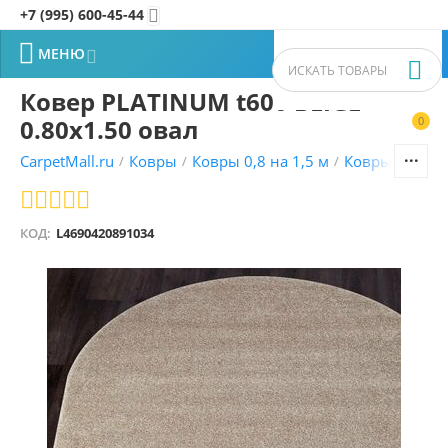
+7 (995) 600-45-44


МЕНЮ


Ковер PLATINUM t600 BEIGE
0.80x1.50 овал
0


CarpetMall.ru
Ковры
Ковры 0,8 на 1,5 м
Ковры MERIN
/
/
/
КОД:
L4690420891034