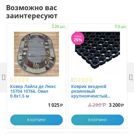
Возможно вас
заинтересуют
20 шт.
3 шт.


СКИДКА
25%



Ковер Лайла де Люкс
Коврик вxодной
15704 10766. Овал
резиновый
0.8x1.5 м
крупноячеистый
грязезащитный. размер
4 290
1 025
3 200
Р
1.0x1.5 м
Р
Р
В КОРЗИНУ
В КОРЗИНУ