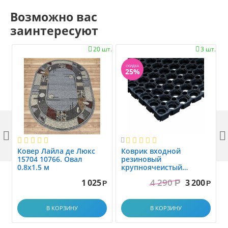
Возможно вас
заинтересуют
20 шт.
3 шт.


СКИДКА
25%



Ковер Лайла де Люкс
Коврик вxодной
15704 10766. Овал
резиновый
0.8x1.5 м
крупноячеистый
грязезащитный. размер
4 290
1 025
3 200
Р
1.0x1.5 м
Р
Р
В КОРЗИНУ
В КОРЗИНУ