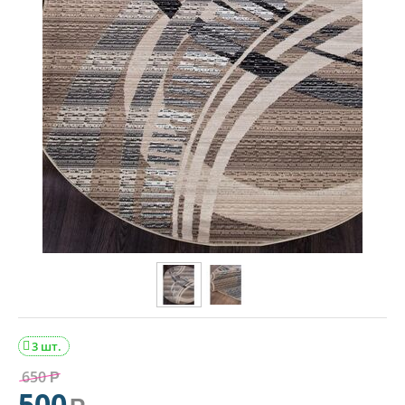
3 шт.

650
Р
500