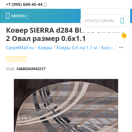
+7 (995) 600-45-44


МЕНЮ


Ковер SIERRA d284 BEIGE-BROWN
2 Овал размер 0.6x1.1
0


CarpetMall.ru
Ковры
Ковры 0,6 на 1,1 м
Ковры Sierra
/
/
/
/
КОД:
S4680343943217