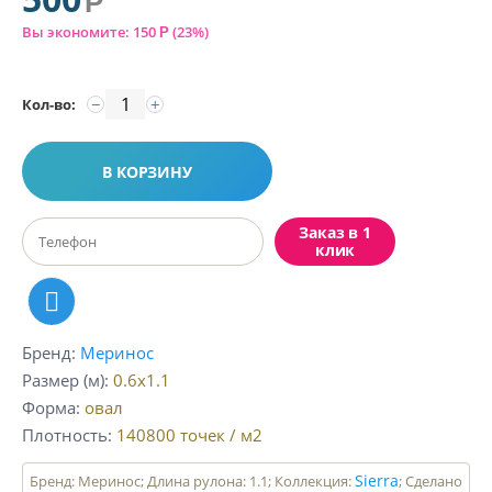
Р
Вы экономите:
150
(
23
%)
Р
−
+
Кол-во:
В КОРЗИНУ
Заказ в 1
клик
Бренд
Меринос
Размер (м)
0.6x1.1
Форма
овал
Плотность
140800
точек / м2
Sierra
Бренд: Меринос; Длина рулона: 1.1; Коллекция:
; Сделано