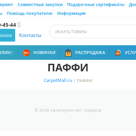
еряют
Совместные закупки
Подарочные сертификаты
До
ы
Помощь покупателю
Информация
0-45-44

вонок
Контакты
ОЛИН
НОВИНКИ
РАСПРОДАЖА
УСЛ

ПАФФИ
CarpetMall.ru
/
ПАФФИ
В этой категории нет товаров