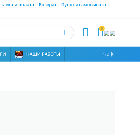
ставка и оплата
Возврат
Пункты самовывоза
0



УГИ
НАШИ РАБОТЫ
ОТЗЫВЫ
НАМ ДОВЕРЯЮТ
1/2