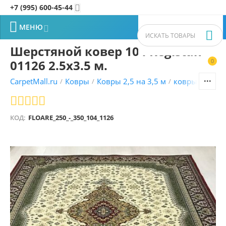
+7 (995) 600-45-44


МЕНЮ


Шерстяной ковер 104 Registan
01126 2.5x3.5 м.
0


CarpetMall.ru
Ковры
Ковры 2,5 на 3,5 м
ковры Молда
/
/
/
КОД:
FLOARE_250_-_350_104_1126