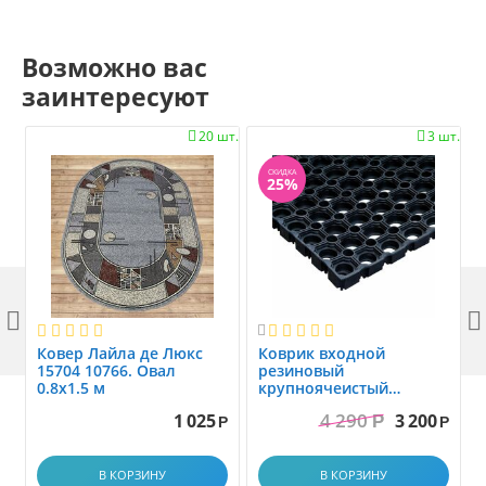
Возможно вас
заинтересуют
20 шт.
3 шт.


СКИДКА
25%



Ковер Лайла де Люкс
Коврик вxодной
15704 10766. Овал
резиновый
0.8x1.5 м
крупноячеистый
грязезащитный. размер
4 290
1 025
3 200
Р
1.0x1.5 м
Р
Р
В КОРЗИНУ
В КОРЗИНУ