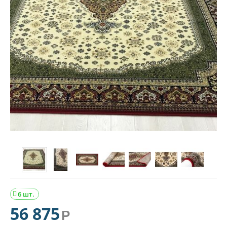
6 шт.

56 875
Р