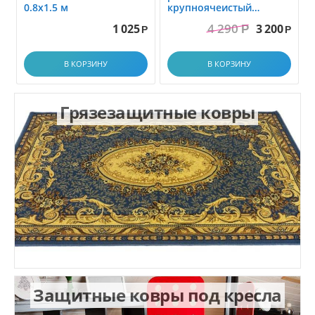
0.8x1.5 м
крупноячеистый
грязезащитный. размер
4 290
1 025
3 200
Р
1.0x1.5 м
Р
Р
В КОРЗИНУ
В КОРЗИНУ
Грязезащитные ковры
Защитные ковры под кресла