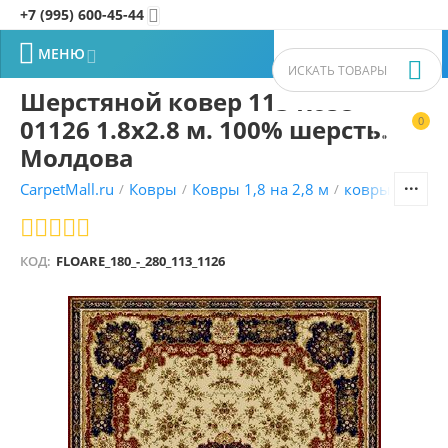
+7 (995) 600-45-44


МЕНЮ


Шерстяной ковер 113 Rose
01126 1.8x2.8 м. 100% шерсть.
0


Молдова
CarpetMall.ru
Ковры
Ковры 1,8 на 2,8 м
ковры Молда
/
/
/
КОД:
FLOARE_180_-_280_113_1126