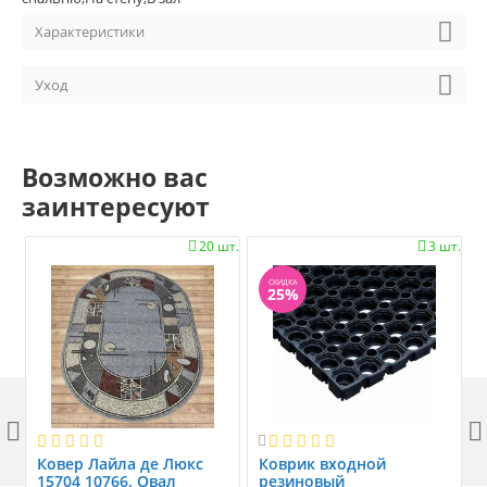
Характеристики
Уход
Возможно вас
заинтересуют
20 шт.
3 шт.


СКИДКА
25%



Ковер Лайла де Люкс
Коврик вxодной
15704 10766. Овал
резиновый