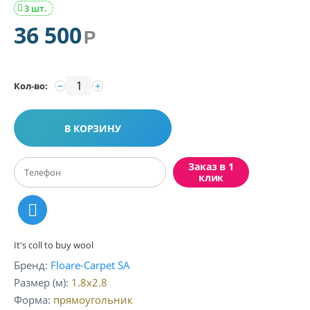
3 шт.

36 500
Р
−
+
Кол-во:
В КОРЗИНУ
Заказ в 1
клик
It's coll to buy wool
Бренд
Floare-Carpet SA
Размер (м)
1.8x2.8
Форма
прямоугольник