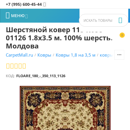
+7 (995) 600-45-44


МЕНЮ


Шерстяной ковер 113 Rose
01126 1.8x3.5 м. 100% шерсть.
0


Молдова
CarpetMall.ru
Ковры
Ковры 1,8 на 3,5 м
ковры Молда
/
/
/
КОД:
FLOARE_180_-_350_113_1126