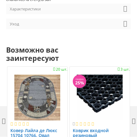
Характеристики
Уход
Возможно вас
заинтересуют
20 шт.
3 шт.


СКИДКА
25%



Ковер Лайла де Люкс
Коврик вxодной
15704 10766. Овал
резиновый