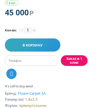
3 шт.

45 000
Р
−
+
Кол-во:
В КОРЗИНУ
Заказ в 1
клик
It's coll to buy wool
Бренд
Floare-Carpet SA
Размер (м)
1.8x3.5
Форма
прямоугольник