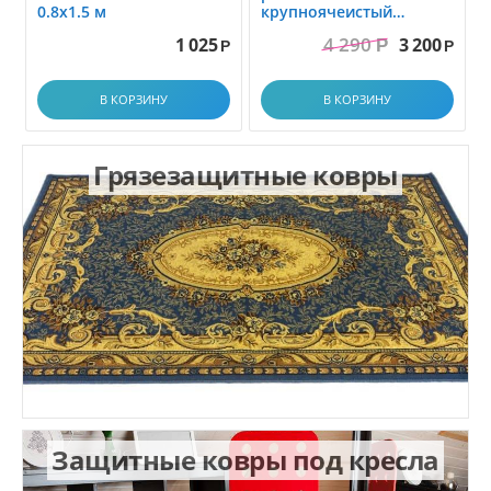
0.8x1.5 м
крупноячеистый
грязезащитный. размер
4 290
1 025
3 200
Р
1.0x1.5 м
Р
Р
В КОРЗИНУ
В КОРЗИНУ
Грязезащитные ковры
Защитные ковры под кресла