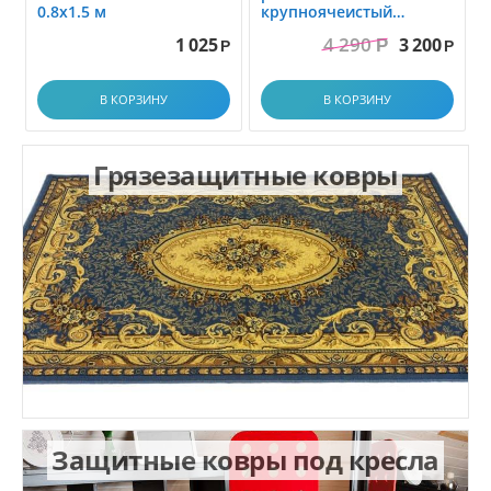
0.8x1.5 м
крупноячеистый
грязезащитный. размер
4 290
1 025
3 200
Р
1.0x1.5 м
Р
Р
В КОРЗИНУ
В КОРЗИНУ
Грязезащитные ковры
Защитные ковры под кресла