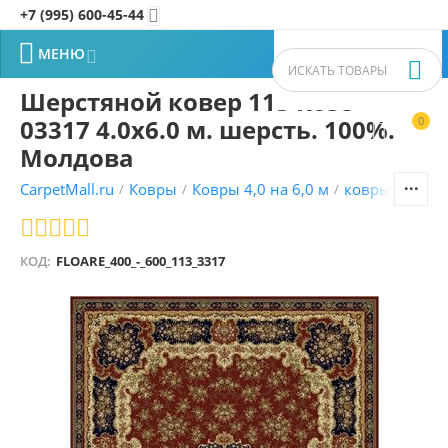
+7 (995) 600-45-44


МЕНЮ


Шерстяной ковер 113 Rose
03317 4.0x6.0 м. шерсть. 100%.
0


Молдова
CarpetMall.ru
Ковры
Ковры 4,0 на 6,0 м
ковры Молда
/
/
/
КОД:
FLOARE_400_-_600_113_3317