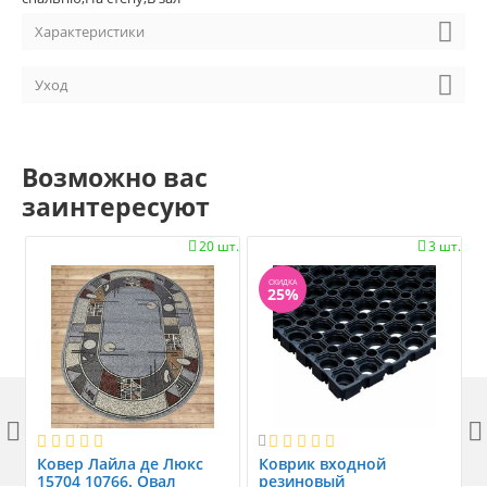
Характеристики
Уход
Возможно вас
заинтересуют
20 шт.
3 шт.


СКИДКА
25%



Ковер Лайла де Люкс
Коврик вxодной
15704 10766. Овал
резиновый