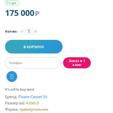
1 шт.

175 000
Р
−
+
Кол-во:
В КОРЗИНУ
Заказ в 1
клик
It's coll to buy wool
Бренд
Floare-Carpet SA
Размер (м)
4.0x6.0
Форма
прямоугольник