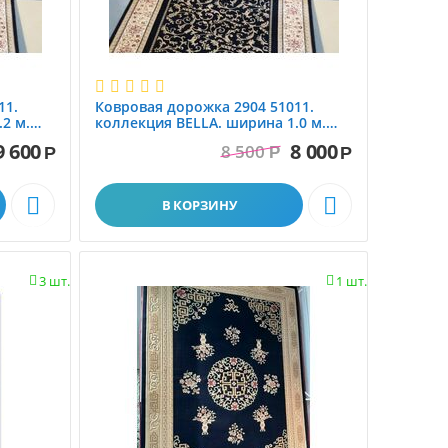
11.
Ковровая дорожка 2904 51011.
2 м.
коллекция BELLA. ширина 1.0 м.
100% шерсть
9 600
8 000
8 500
Р
Р
Р


В КОРЗИНУ
3 шт.
1 шт.

