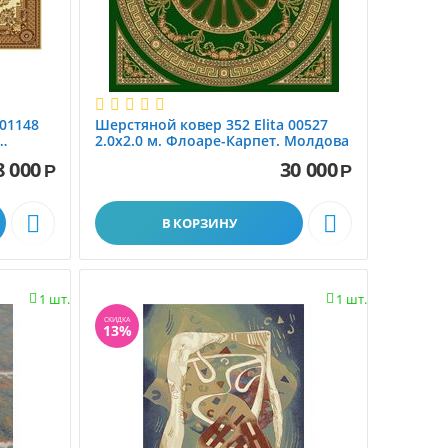
 01148
Шерстяной ковер 352 Elita 00527
2.0x2.0 м. Флоаре-Карпет. Молдова
8 000
30 000
Р
Р


В КОРЗИНУ
1 шт.
1 шт.


СКИДКА
13%
Шерстяные ковры