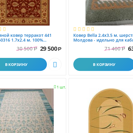
ной ковер терракот 441
Ковер Bella 2.4x3.5 м. шерст
60316 1.7x2.4 м. 100%
Молдова - идельно для каб
.. Молдова
29 500
6
30 500
71 400
Р
Р
Р

В КОРЗИНУ
В КОРЗИНУ
1 шт.
