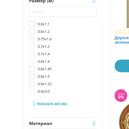
Размер (м)
0.6x1.1
0.6x1.2
Дорожк
0.75x1.6
зеленн
0.7x1.3
14000 
0.7x1.4
0.8x1.4
0.8x1.45
0.8x1.5
0.9x1.25
0.9x3.0
СКИДКА
5%
1,6x2.3

ПОКАЗАТЬ ВСЕ
(84)
1.0
1.0x1.0
1.0x1.5
Материал
1.0x1.95