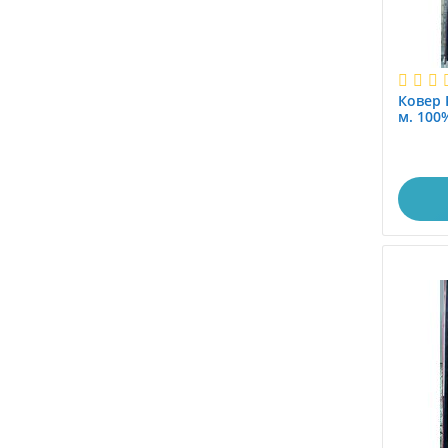
x1.2
Ковер 
м. 100