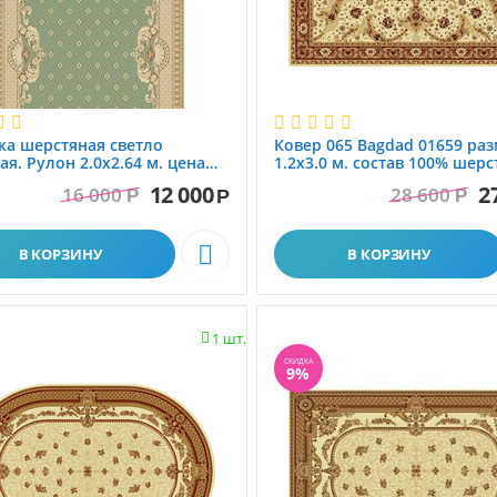
а шерстяная светло
Ковер 065 Bagdad 01659 ра
ая. Рулон 2.0x2.64 м. цена
1.2x3.0 м. состав 100% шерст
руб за метр погонный
Флоаре Карпет. Молдова
12 000
2
16 000
28 600
Р
Р
Р

В КОРЗИНУ
В КОРЗИНУ
1 шт.

СКИДКА
9%