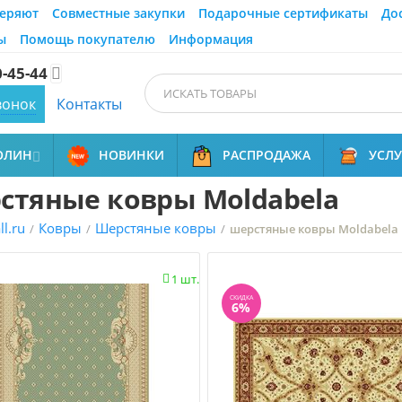
еряют
Совместные закупки
Подарочные сертификаты
До
ы
Помощь покупателю
Информация
0-45-44

вонок
Контакты
ОЛИН
НОВИНКИ
РАСПРОДАЖА
УСЛ

стяные ковры Moldabela
l.ru
Ковры
Шерстяные ковры
/
/
/
шерстяные ковры Moldabela
1 шт.

СКИДКА
6%