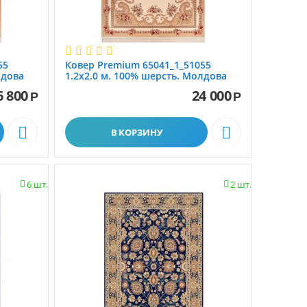
55
Ковер Premium 65041_1_51055
лдова
1.2x2.0 м. 100% шерсть. Молдова
6 800
24 000
Р
Р


В КОРЗИНУ
6 шт.
2 шт.

