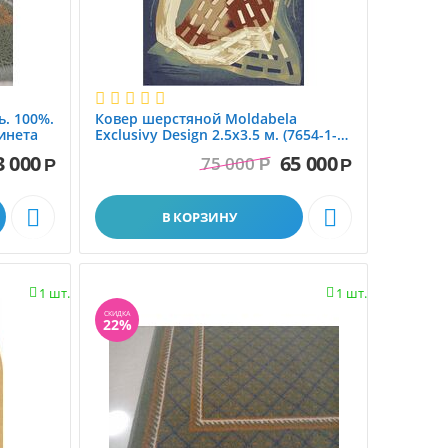
ь. 100%.
Ковер шерстяной Moldabela
Ковры с 
инета
Exclusivу Design 2.5x3.5 м. (7654-1-
51021)
ворс
3 000
65 000
75 000
Р
Р
Р


В КОРЗИНУ
1 шт.
1 шт.


СКИДКА
22%