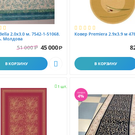
ella 2.0x3.0 м. 7542-1-51068.
Ковер Premiera 2.9x3.9 м 478
ь. Молдова
45 000
8
51 000
Р
Р

В КОРЗИНУ
В КОРЗИНУ
1 шт.

СКИДКА
4%