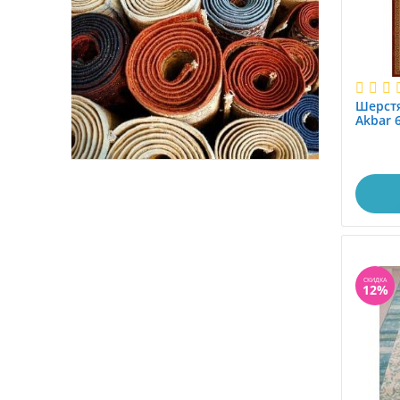
1.5x25.0
1.6x1.6
1.6x2.3
1.6x2.4
Шерстя
1.6x2.9
Akbar 
1.6x3.0
шерсть
1.6x3.4
1.6x3.8
1.7x2.4
1.7x3.0
1.8x1.8
1.8x2.8
СКИДКА
12%
1.8x3.0
1.8x3.5
2.0x2.0
2.0x2.9
2.0x25.0