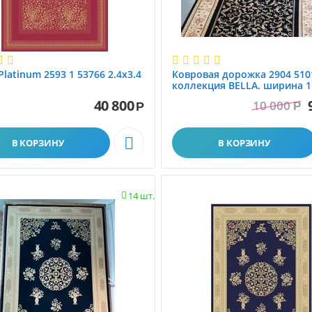
Platinum 2593 1 53766 2.4x3.4
Ковровая дорожка 2904 510
коллекция BELLA. ширина 1.
100% шерсть. МОЛДОВА
40 800
10 000
Р
Р

В КОРЗИНУ
В КОРЗИНУ
14 шт.
