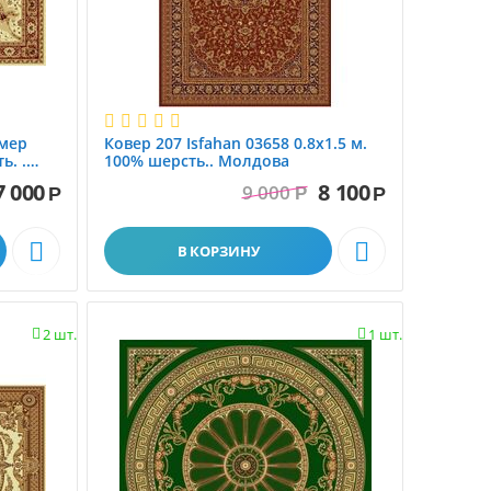
змер
Ковер 207 Isfahan 03658 0.8x1.5 м.
ь. .
100% шерсть.. Молдова
7 000
8 100
9 000
Р
Р
Р


В КОРЗИНУ
2 шт.
1 шт.

