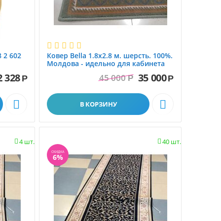
 2 602
Ковер Bella 1.8x2.8 м. шерсть. 100%.
Молдова - идельно для кабинета
2 328
35 000
45 000
Р
Р
Р


В КОРЗИНУ
4 шт.
40 шт.


СКИДКА
6%