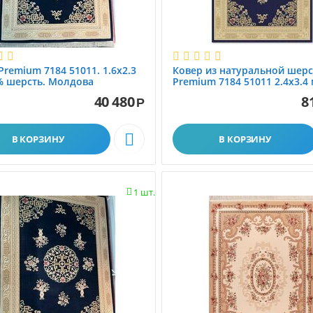
Premium 7184 51011. 1.6x2.3
Ковер из натуральной шерс
% шерсть. Молдова
Premium 7184 51011 2.4x3.4
темно-синий
40 480
8
Р

В КОРЗИНУ
В КОРЗИНУ
1 шт.
