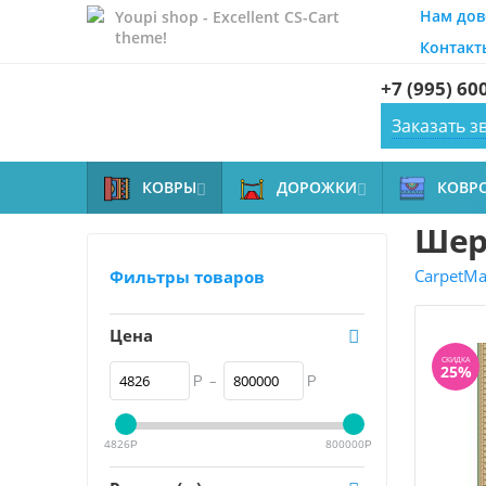
Нам дов
Youpi shop - Excellent CS-Cart
theme!
Контакт
+7 (995) 60
Заказать з
КОВРЫ
ДОРОЖКИ
КОВР


Шер
CarpetMal
Фильтры товаров
Цена
СКИДКА
25%
–
Р
Р
4826
800000
Р
Р