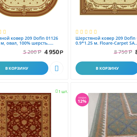
ной ковер 209 Dofin 01126
Шерстяной ковер 209 Dofin
 м, овал, 100% шерсть..
0.9*1.25 м. Floare-Carpet SA.
е-Карпет. Молдова
Молдова
4 950
5 200
8 750
Р
Р
Р

В КОРЗИНУ
В КОРЗИНУ
1 шт.

СКИДКА
12%
Ковролин
Наши работы