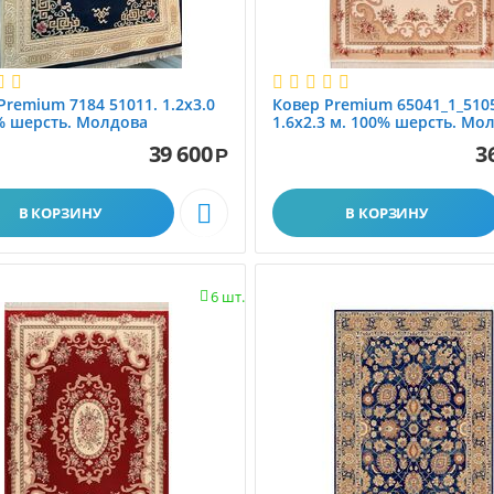
Premium 7184 51011. 1.2x3.0
Ковер Premium 65041_1_510
% шерсть. Молдова
1.6x2.3 м. 100% шерсть. Мо
39 600
3
Р

В КОРЗИНУ
В КОРЗИНУ
6 шт.
