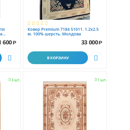
ти
Ковер Premium 7184 51011. 1.2x2.5
 м
м. 100% шерсть. Молдова
1 600
33 000
Р
Р


В КОРЗИНУ
3 шт.
1 шт.

