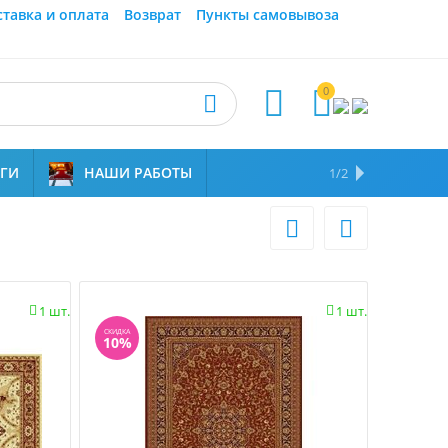
ставка и оплата
Возврат
Пункты самовывоза
0



УГИ
НАШИ РАБОТЫ
ОТЗЫВЫ
НАМ ДОВЕРЯЮТ
1/2


1 шт.
1 шт.


СКИДКА
10%