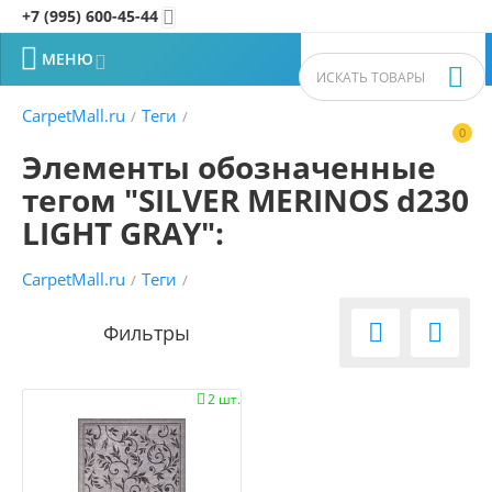
+7 (995) 600-45-44


МЕНЮ


CarpetMall.ru
Теги
/
/
0


Элементы обозначенные
тегом "SILVER MERINOS d230
LIGHT GRAY":
CarpetMall.ru
Теги
/
/


2 шт.
