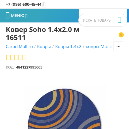
+7 (995) 600-45-44


МЕНЮ


Ковер Soho 1.4x2.0 м 1713 2
16511
0


CarpetMall.ru
Ковры
Ковры 1.4x2
ковры Молдавские
/
/
/
КОД:
4841227995665