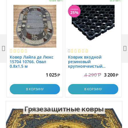
СКИДКА
25%



Ковер Лайла де Люкс
Коврик вxодной
15704 10766. Овал
резиновый
0.8x1.5 м
крупноячеистый
грязезащитный. размер
4 290
1 025
3 200
Р
1.0x1.5 м
Р
Р
В КОРЗИНУ
В КОРЗИНУ
Грязезащитные ковры