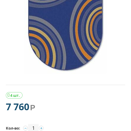
4 шт.

7 760
Р
−
+
Кол-во: