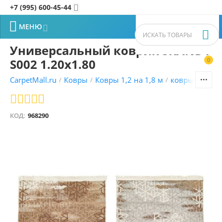
+7 (995) 600-45-44


МЕНЮ


Универсальный коврик SKANDY
S002 1.20x1.80
0


CarpetMall.ru
Ковры
Ковры 1,2 на 1,8 м
ковры Турецк
/
/
/
КОД:
968290