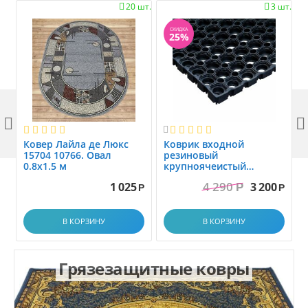
20 шт.
3 шт.


СКИДКА
25%



Ковер Лайла де Люкс
Коврик вxодной
15704 10766. Овал
резиновый
0.8x1.5 м
крупноячеистый
грязезащитный. размер
4 290
1 025
3 200
Р
1.0x1.5 м
Р
Р
В КОРЗИНУ
В КОРЗИНУ
Грязезащитные ковры