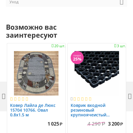
Уход
Возможно вас
заинтересуют
20 шт.
3 шт.


СКИДКА
25%



Ковер Лайла де Люкс
Коврик вxодной
15704 10766. Овал
резиновый
0.8x1.5 м
крупноячеистый
грязезащитный. размер
4 290
1 025
3 200
Р
1.0x1.5 м
Р
Р