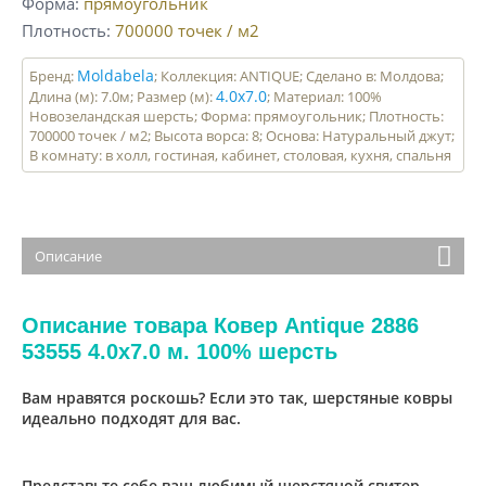
Форма
прямоугольник
Плотность
700000
точек / м2
Moldabela
Бренд:
; Коллекция: ANTIQUE; Сделано в: Молдова;
4.0x7.0
Длина (м): 7.0м; Размер (м):
; Материал: 100%
Новозеландская шерсть; Форма: прямоугольник; Плотность:
700000 точек / м2; Высота ворса: 8; Основа: Натуральный джут;
В комнату: в холл, гостиная, кабинет, столовая, кухня, спальня
Описание
Описание товара Ковер Antique 2886
53555 4.0x7.0 м. 100% шерсть
Вам нравятся роскошь? Если это так, шерстяные ковры
идеально подходят для вас.
Представьте себе ваш любимый шерстяной свитер ...