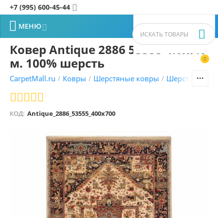
+7 (995) 600-45-44


МЕНЮ


Ковер Antique 2886 53555 4.0x7.0
м. 100% шерсть
0


CarpetMall.ru
Ковры
Шерстяные ковры
Шерстяные ков
/
/
/
КОД:
Antique_2886_53555_400x700