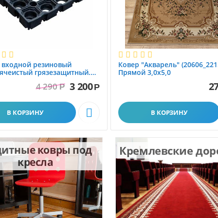
 вxодной резиновый
Ковер "Акварель" (20606_221
ячеистый грязезащитный.
Прямой 3,0х5,0
1.0x1.5 м
3 200
27
4 290
Р
Р

В КОРЗИНУ
В КОРЗИНУ
итные ковры под
Кремлевские до
кресла