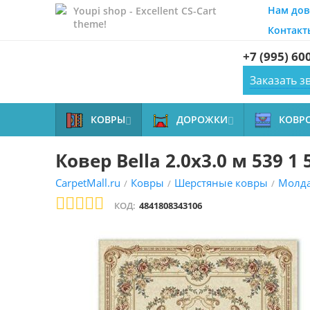
Нам дов
Youpi shop - Excellent CS-Cart
theme!
Контакт
+7 (995) 60
Заказать з
КОВРЫ
ДОРОЖКИ
КОВР


Ковер Bella 2.0x3.0 м 539 1 
CarpetMall.ru
Ковры
Шерстяные ковры
Молда
/
/
/
КОД:
4841808343106