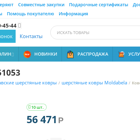
еряют
Совместные закупки
Подарочные сертификаты
До
ы
Помощь покупателю
Информация
0-45-44

вонок
Контакты
ОЛИН
НОВИНКИ
РАСПРОДАЖА
УСЛ

51053
вские шерстяные ковры
шерстяные ковры Moldabela
/
/
Кове
10 шт.

56 471
Р