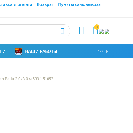
ставка и оплата
Возврат
Пункты самовывоза
0



УГИ
НАШИ РАБОТЫ
ОТЗЫВЫ
НАМ ДОВЕРЯЮТ
1/2
р Bella 2.0x3.0 м 539 1 51053