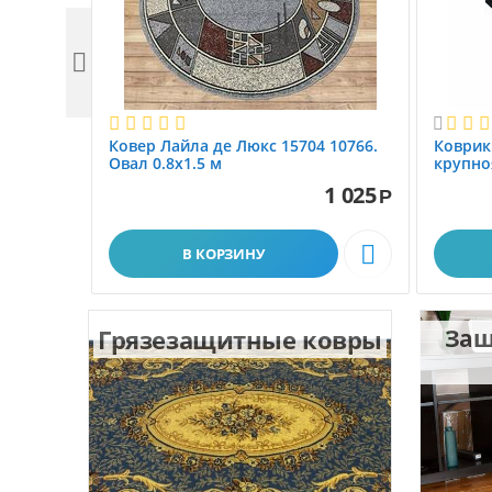


Ковер Лайла де Люкс 15704 10766.
Коврик
Овал 0.8x1.5 м
крупно
размер 
1 025
Р

В КОРЗИНУ
Грязезащитные ковры
Защ