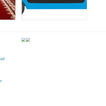
лей
м