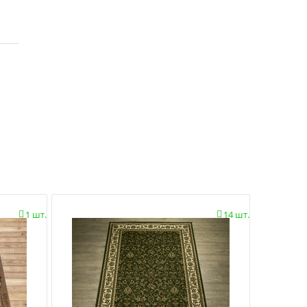
1 шт.
14 шт.

