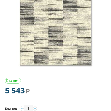
14 шт.

5 543
Р
−
+
Кол-во: