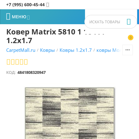
+7 (995) 600-45-44


МЕНЮ


Ковер Matrix 5810 1 18411
1.2x1.7
0


CarpetMall.ru
Ковры
Ковры 1.2x1.7
ковры Молдавски
/
/
/
КОД:
4841808320947