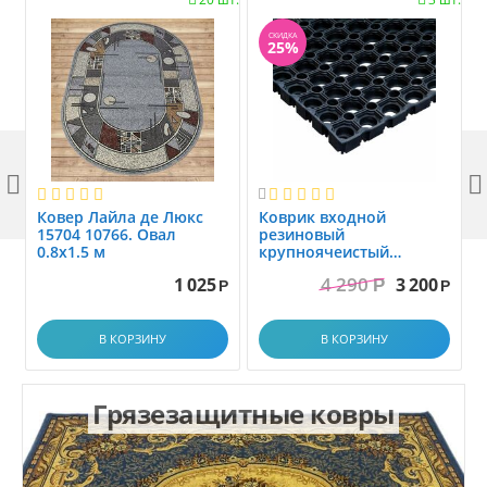
СКИДКА
25%



Ковер Лайла де Люкс
Коврик вxодной
15704 10766. Овал
резиновый
0.8x1.5 м
крупноячеистый
грязезащитный. размер
4 290
1 025
3 200
Р
1.0x1.5 м
Р
Р
В КОРЗИНУ
В КОРЗИНУ
Грязезащитные ковры