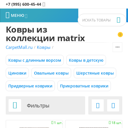
+7 (995) 600-45-44


МЕНЮ


Ковры из
коллекции matrix
0


Фильтры товаров
CarpetMall.ru
Ковры
/
/
Цена
Ковры с длинным ворсом
Ковры в детскую
–
Р
Р
Циновки
Овальные ковры
Шерстяные ковры
Придверные коврики
Прикроватные коврики
1793
28912
Р
Р
Размер (м)

Фильтры


0.50x0.88
1 шт.
18 шт.


0.55x0.95