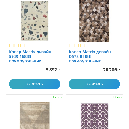
0.9x3.5
0.9x4.0
0.9x4.5
0.9x5.0
0.9x5.5
0.9x6.0
1,6x2.3
Ковер Matrix дизайн
Ковер Matrix дизайн
1.0
5949-16833,
D578 BEIGE,
1.0x1.0
прямоугольник
прямоугольник
1.60x2.30
3.00x4.00
1.0x1.2
5 892
20 286
Р
Р
1.0x1.4
1.0x1.45
В КОРЗИНУ
В КОРЗИНУ
1.0x1.5
2 шт.
2 шт.


1.0x1.9
1.0x1.95
1.0x2.0
1.0x2.1
1.0x2.25