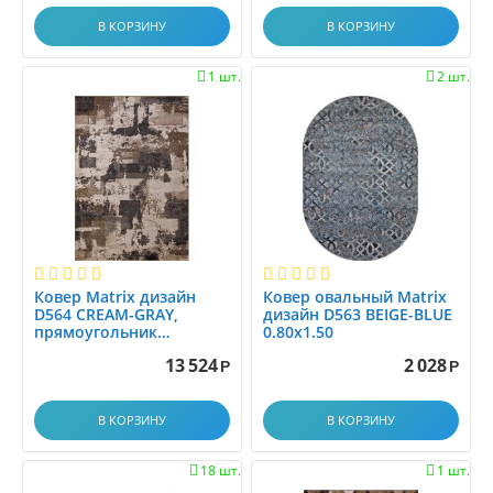
0.8x2.9
В КОРЗИНУ
В КОРЗИНУ
0.8x3.0
0.8x3.1
1 шт.
2 шт.


0.8x3.45
0.8x3.5
0.8x3.9
0.8x4.0
0.8x4.15
0.8x4.5
0.8x5.0
0.8x5.5
Ковер Matrix дизайн
Ковер овальный Matrix
D564 CREAM-GRAY,
дизайн D563 BEIGE-BLUE
0.8x6.0
прямоугольник
0.80x1.50
2.00x4.00
0.95x1.5
13 524
2 028
Р
Р
0.9x1.25
0.9x2.0
В КОРЗИНУ
В КОРЗИНУ
0.9x2.5
0.9x3.0
18 шт.
1 шт.

