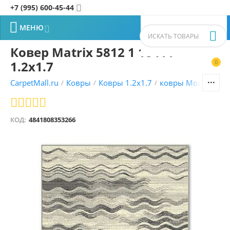
+7 (995) 600-45-44


МЕНЮ


Ковер Matrix 5812 1 18411
1.2x1.7
0


CarpetMall.ru
Ковры
Ковры 1.2x1.7
ковры Молдавски
/
/
/
КОД:
4841808353266