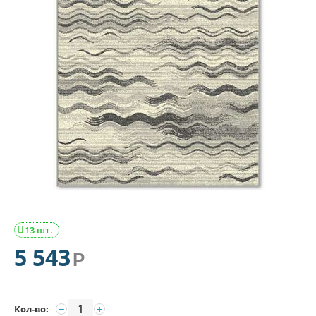
13 шт.

5 543
Р
−
+
Кол-во: