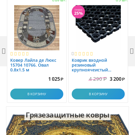
СКИДКА
25%



Ковер Лайла де Люкс
Коврик вxодной
15704 10766. Овал
резиновый
0.8x1.5 м
крупноячеистый
грязезащитный. размер
4 290
1 025
3 200
Р
1.0x1.5 м
Р
Р
В КОРЗИНУ
В КОРЗИНУ
Грязезащитные ковры