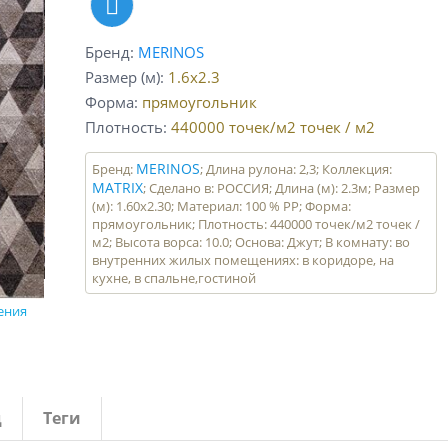
Бренд
MERINOS
Размер (м)
1.6x2.3
Форма
прямоугольник
Плотность
440000 точек/м2
точек / м2
MERINOS
Бренд:
; Длина рулона: 2,3; Коллекция:
MATRIX
; Сделано в: РОССИЯ; Длина (м): 2.3м; Размер
(м): 1.60x2.30; Материал: 100 % PP; Форма:
прямоугольник; Плотность: 440000 точек/м2 точек /
м2; Высота ворса: 10.0; Основа: Джут; В комнату: во
внутренних жилых помещениях: в коридоре, на
кухне, в спальне,гостиной
ения
д
Теги