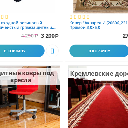
 вxодной резиновый
Ковер "Акварель" (20606_221
ячеистый грязезащитный.
Прямой 3,0х5,0
1.0x1.5 м
3 200
27
4 290
Р
Р

В КОРЗИНУ
В КОРЗИНУ
итные ковры под
Кремлевские до
кресла