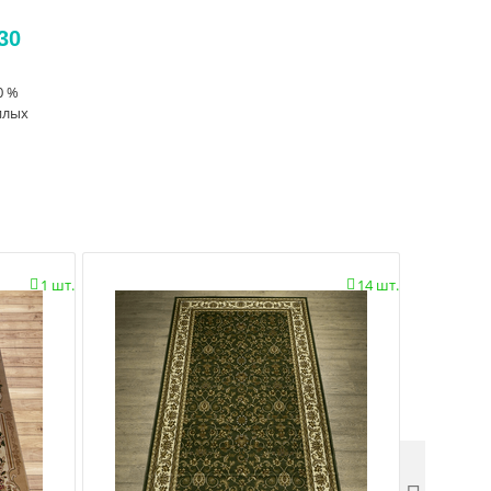
30
0 %
илых
1 шт.
14 шт.

