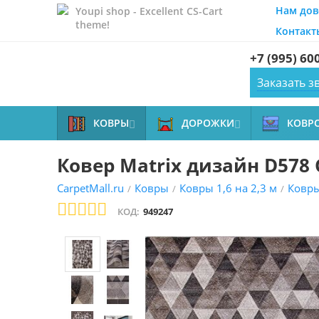
Нам дов
Youpi shop - Excellent CS-Cart
theme!
Контакт
+7 (995) 60
Заказать з
КОВРЫ
ДОРОЖКИ
КОВР


Ковер Matrix дизайн D578
CarpetMall.ru
Ковры
Ковры 1,6 на 2,3 м
Ковр
/
/
/
КОД:
949247