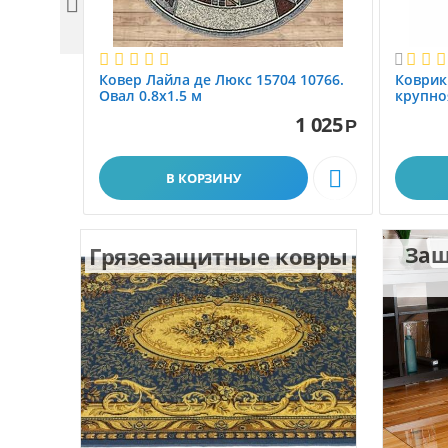


Ковер Лайла де Люкс 15704 10766.
Коврик
Овал 0.8x1.5 м
крупно
размер 
1 025
Р

В КОРЗИНУ
Грязезащитные ковры
Защ