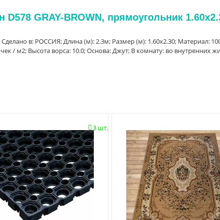
йн D578 GRAY-BROWN, прямоугольник 1.60x2.
; Сделано в: РОССИЯ; Длина (м): 2.3м; Размер (м): 1.60x2.30; Материал: 10
ек / м2; Высота ворса: 10.0; Основа: Джут; В комнату: во внутренних ж
3 шт.
