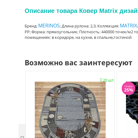
Описание товара Ковер Matrix диза
MERINOS
MATRIX
Бренд:
; Длина рулона: 2,3; Коллекция:
PP; Форма: прямоугольник; Плотность: 440000 точек/м2 точ
помещениях: в коридоре, на кухне, в спальне,гостиной
Возможно вас заинтересуют
20 шт.

СКИДКА
25%