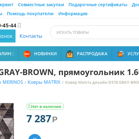
еряют
Совместные закупки
Подарочные сертификаты
До
ы
Помощь покупателю
Информация
0-45-44

вонок
Контакты
ОЛИН
НОВИНКИ
РАСПРОДАЖА
УСЛ

 GRAY-BROWN, прямоугольник 1.6
ы MERINOS
Ковры MATRIX
/
/
Ковер Matrix дизайн D578 GRAY-BRO
Нет в наличии

7 287
Р