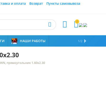
ставка и оплата
Возврат
Пункты самовывоза
0



УГИ
НАШИ РАБОТЫ
ОТЗЫВЫ
НАМ ДОВЕРЯЮТ
1/2
0x2.30
WN, прямоугольник 1.60x2.30