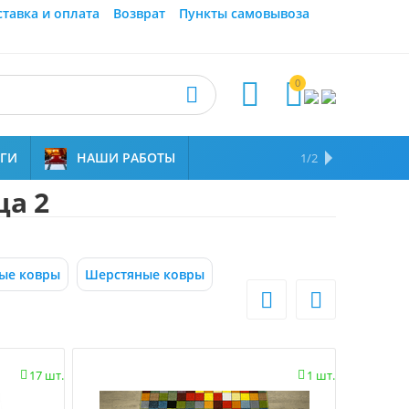
ставка и оплата
Возврат
Пункты самовывоза
0



УГИ
НАШИ РАБОТЫ
ОТЗЫВЫ
НАМ ДОВЕРЯЮТ
1/2
ца 2
ые ковры
Шерстяные ковры


17 шт.
1 шт.

