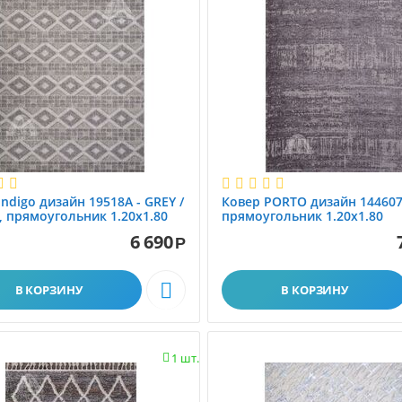
Indigo дизайн 19518A - GREY /
Ковер PORTO дизайн 144607
 прямоугольник 1.20x1.80
прямоугольник 1.20x1.80
6 690
Р

В КОРЗИНУ
В КОРЗИНУ
1 шт.
