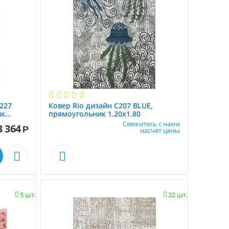
227
Ковер Rio дизайн C207 BLUE,
ик
прямоугольник 1.20x1.80
Свяжитесь с нами
3 364
Р
насчёт цены


5 шт.
22 шт.

