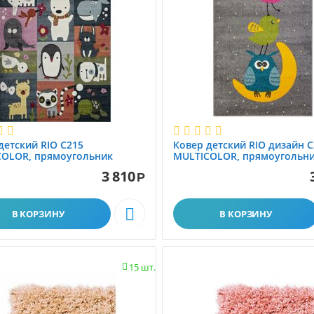
тский RIO C215
Ковер детский RIO дизайн C
MULTICOLOR, прямоугольник
MULTICOLOR, прямоугольн
1.20x1.80
3 810
Р

В КОРЗИНУ
В КОРЗИНУ
15 шт.
