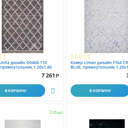
Uvita дизайн O0468-110
Ковер Liman дизайн F164 C
 прямоугольник 1.20x1.80
BLUE, прямоугольник 1.20x1
7 261
Ковролин
Наши работы
Р

В КОРЗИНУ
В КОРЗИНУ
25 шт.
