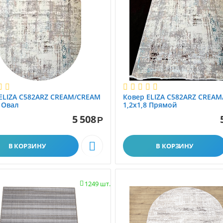
ELIZA C582ARZ CREAM/CREAM
Ковер ELIZA C582ARZ CREA
8 Овал
1,2х1,8 Прямой
5 508
Р

В КОРЗИНУ
В КОРЗИНУ
1249 шт.
