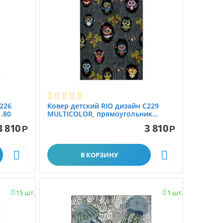
ворс
226
Ковер детский RIO дизайн C229
.80
MULTICOLOR, прямоугольник
1.20x1.80
3 810
3 810
Р
Р


В КОРЗИНУ
15 шт.
1 шт.

