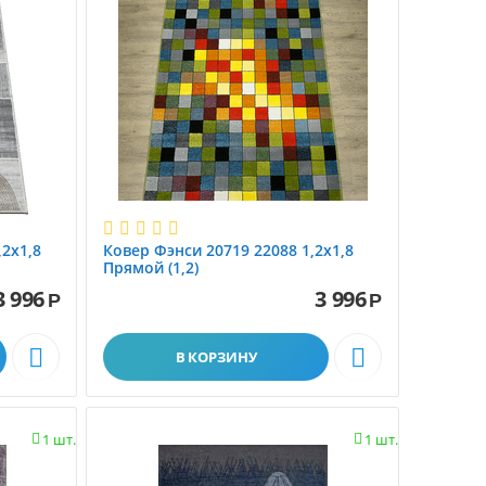
,2х1,8
Ковер Фэнси 20719 22088 1,2х1,8
Прямой (1,2)
3 996
3 996
Р
Р


В КОРЗИНУ
1 шт.
1 шт.

