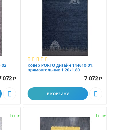
-02,
Ковер PORTO дизайн 144610-01,
прямоугольник 1.20x1.80
7 072
7 072
Р
Р


В КОРЗИНУ
1 шт.
1 шт.

