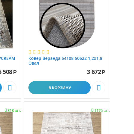
M/CREAM
Ковер Веранда 54108 50522 1,2х1,8
Овал
5 508
3 672
Р
Р


В КОРЗИНУ
318 шт.
1176 шт.

