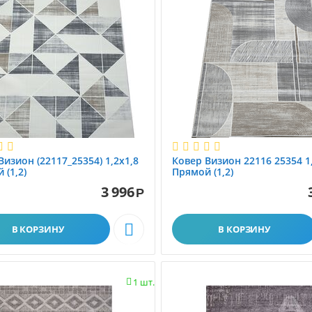
Визион (22117_25354) 1,2х1,8
Ковер Визион 22116 25354 1
 (1,2)
Прямой (1,2)
3 996
Р

В КОРЗИНУ
В КОРЗИНУ
1 шт.
