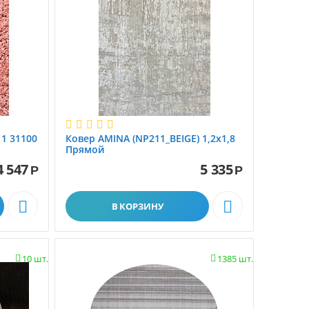
 1 31100
Ковер AMINA (NP211_BEIGE) 1,2х1,8
Прямой
4 547
5 335
Р
Р


В КОРЗИНУ
10 шт.
1385 шт.

