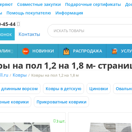
еряют
Совместные закупки
Подарочные сертификаты
До
ы
Помощь покупателю
Информация
0-45-44

вонок
Контакты
ОЛИН
НОВИНКИ
РАСПРОДАЖА
УСЛ

ы на пол 1,2 на 1,8 м- страни
l.ru
Ковры
/
/
Ковры на пол 1,2 на 1,8 м
с длинным ворсом
Ковры в детскую
Циновки
Овальн
рные коврики
Прикроватные коврики
3 шт.
