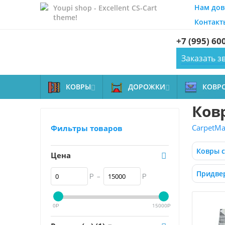
Нам дов
Youpi shop - Excellent CS-Cart
theme!
Контакт
+7 (995) 60
Заказать з
КОВРЫ
ДОРОЖКИ
КОВР


Ковр
CarpetMal
Фильтры товаров
Ковры 
Цена
Придве
–
Р
Р
0
15000
Р
Р