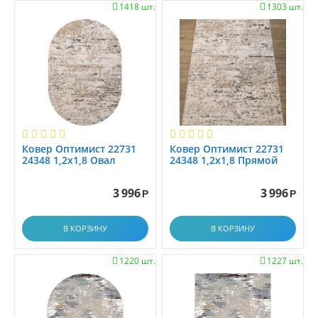
0.9x3.5
1418 шт.
1303 шт.


0.9x4.0
0.9x4.5
0.9x5.0
0.9x5.5
0.9x6.0
1,6x2.3
1.0
Ковер Оптимист 22731
Ковер Оптимист 22731
1.0x1.0
24348 1,2х1,8 Овал
24348 1,2х1,8 Прямой
1.0x1.2
1.0x1.4
3 996
3 996
Р
Р
1.0x1.45
1.0x1.5
В КОРЗИНУ
В КОРЗИНУ
1.0x1.9
1.0x1.95
1220 шт.
1227 шт.


1.0x2.0
1.0x2.1
1.0x2.25