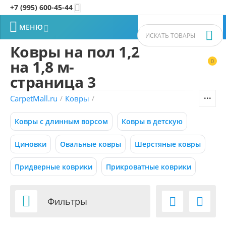
+7 (995) 600-45-44


МЕНЮ


Ковры на пол 1,2
на 1,8 м-
0


Фильтры товаров
страница 3
CarpetMall.ru
Ковры
/
/
Цена
Ковры с длинным ворсом
Ковры в детскую
–
Р
Р
Циновки
Овальные ковры
Шерстяные ковры
0
15000
Р
Р
Придверные коврики
Прикроватные коврики
Размер (м) (1)

Фильтры


0.50x0.88
0.55x0.95