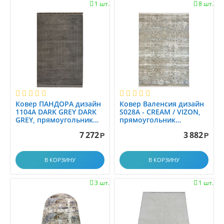
1.45x2.0
1 шт.
8 шт.


1.45x2.5
1.4x1.4
1.4x1.5
1.4x1.9
1.4x17.9
1.4x2
1.4x2.0
Ковер ПАНДОРА дизайн
Ковер Валенсия дизайн
1.4x2.1
1104A DARK GREY DARK
S028A - CREAM / VIZON,
1.4x2.5
GREY, прямоугольник
прямоугольник
1.20x1.80
1.20x1.80
1.4x2.9
7 272
3 882
Р
Р
1.4x3.0
1.4x3.5
В КОРЗИНУ
В КОРЗИНУ
1.4x4.0
3 шт.
1 шт.


1.4x4.5
1.4x5.0
1.4x5.5
1.4x6.0