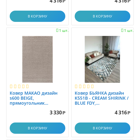
4 316
4 316
1.20x1.80
1.20x1.80
Р
Р
1.2x2.8
1.2x3.0
В КОРЗИНУ
В КОРЗИНУ
1.2x3.5
1.2x4.0
1 шт.
1 шт.


1.2x4.5
1.2x5.0
1.2x5.5
1.2x6.0
1.30x1.60
1.33x1.7
1.33x2.00
1.35x1.95
Ковер MAKAO дизайн
Ковер БЬЯНКА дизайн
s600 BEIGE,
K551B - CREAM SHIRINK /
1.3x1.5
прямоугольник
BLUE FDY,
1.20x1.80
прямоугольник
1.3x2.0
3 330
4 316
1.20x1.80
Р
Р
1.3x3.0
1.40x2.00
В КОРЗИНУ
В КОРЗИНУ
1.45x1.5