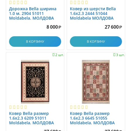
1.17x1.17
Дорожка Bella ширина
Ковер из шерсти Bella
1.1x1.5
1.0 м. 2904 51011
1.6x2.3 2444 51044
Moldabela. МОЛДОВА
Moldabela МОЛДОВА
1.1x1.88
8 000
27 600
1.1x2.0
Р
Р
1.2
В КОРЗИНУ
В КОРЗИНУ
1.25x1.5
1.25x4.0
2 шт.
3 шт.


1.2x1.2
1.2x1.4
1.2x1.45
1.2x1.5
1.2x1.7
1.2x1.8
1.2x2.0
1.2x2.15
Ковер Bella размер
Ковер Bella размер
1.6x2.3 6209 51011
1.6x2.3 6645 51055
1.2x2.3
Moldabela. МОЛДОВА
Moldabela. МОЛДОВА
1.2x2.5