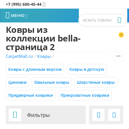
+7 (995) 600-45-44


МЕНЮ


Ковры из
коллекции bella-
0


Фильтры товаров
страница 2
CarpetMall.ru
Ковры
/
/
Цена
Ковры с длинным ворсом
Ковры в детскую
–
Р
Р
Циновки
Овальные ковры
Шерстяные ковры
8000
180000
Р
Р
Придверные коврики
Прикроватные коврики
Размер (м)

Фильтры


0.50x0.88
0.55x0.95