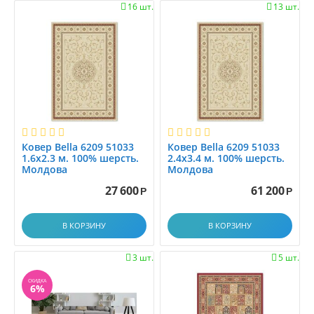
0.9x3.5
16 шт.
13 шт.


0.9x4.0
0.9x4.5
0.9x5.0
0.9x5.5
0.9x6.0
1,6x2.3
1.0
Ковер Bella 6209 51033
Ковер Bella 6209 51033
1.0x1.0
1.6x2.3 м. 100% шерсть.
2.4x3.4 м. 100% шерсть.
1.0x1.2
Молдова
Молдова
1.0x1.4
27 600
61 200
Р
Р
1.0x1.45
1.0x1.5
В КОРЗИНУ
В КОРЗИНУ
1.0x1.9
1.0x1.95
3 шт.
5 шт.


1.0x2.0
СКИДКА
6%
1.0x2.1
1.0x2.25