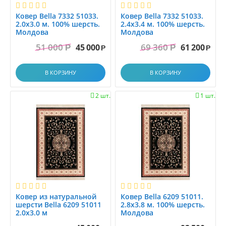
0.7x4.5

ПОКАЗАТЬ ВСЕ
(18)
Одноуровневый разрезной
Ковер Bella 7332 51033.
Ковер Bella 7332 51033.
0.7x5.0
2.0x3.0 м. 100% шерсть.
2.4x3.4 м. 100% шерсть.
Рельеф
Молдова
Молдова
0.7x5.5
средний
СБРОСИТЬ
51 000
69 360
0.7x6.0
45 000
61 200
Р
Р
Р
Р
Средний ворс
0.80x1.20
Структурный
0.85x1.25
В КОРЗИНУ
В КОРЗИНУ
Распродажа
К
Усадка PES
0.85x2.0
Циновка
2 шт.
1 шт.


0.8x0.8
0.8x1.0
0.8x1.2
0.8x1.4
0.8x1.45
0.8x1.5
0.8x1.6
0.8x1.7
Ковер из натуральной
Ковер Bella 6209 51011.
0.8x2.0
шерсти Bella 6209 51011
2.8x3.8 м. 100% шерсть.
2.0x3.0 м
Молдова
0.8x2.5