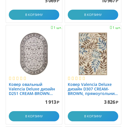
5 069
10 967
Р
Р
1.2x2.8
1.2x3.0
В КОРЗИНУ
В КОРЗИНУ
1.2x3.5
1.2x4.0
1 шт.
1 шт.


1.2x4.5
1.2x5.0
1.2x5.5
1.2x6.0
1.30x1.60
1.33x1.7
1.33x2.00
1.35x1.95
Ковер овальный
Ковер Valencia Deluxe
Valencia Deluxe дизайн
дизайн D307 CREAM-
1.3x1.5
D251 CREAM-BROWN
BROWN, прямоугольник
0.80x1.50
1.20x2.00
1.3x2.0
1 913
3 826
Р
Р
1.3x3.0
1.40x2.00
В КОРЗИНУ
В КОРЗИНУ
1.45x1.5