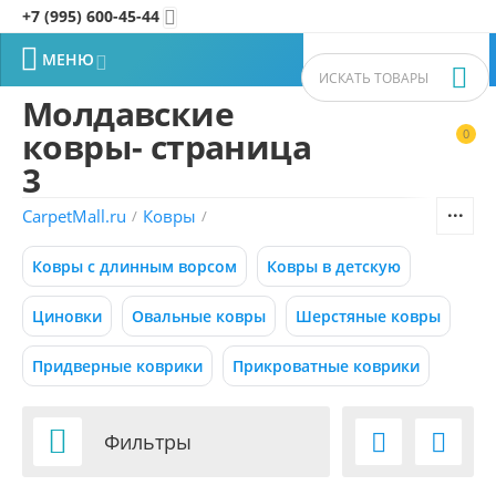
+7 (995) 600-45-44


МЕНЮ


Молдавские
ковры- страница
0


Фильтры товаров
3
CarpetMall.ru
Ковры
/
/
Цена
Ковры с длинным ворсом
Ковры в детскую
–
Р
Р
Циновки
Овальные ковры
Шерстяные ковры
0
800000
Р
Р
Придверные коврики
Прикроватные коврики
Размер (м)

Фильтры


0.50x0.88
0.55x0.95