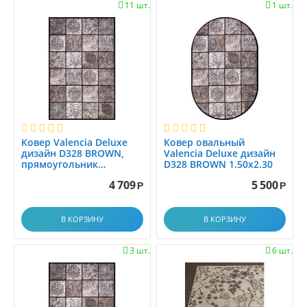
1.45x2.0
11 шт.
1 шт.


1.45x2.5
1.4x1.4
1.4x1.5
1.4x1.9
1.4x17.9
1.4x2
1.4x2.0
Ковер Valencia Deluxe
Ковер овальный
1.4x2.1
дизайн D328 BROWN,
Valencia Deluxe дизайн
1.4x2.5
прямоугольник
D328 BROWN 1.50x2.30
1.50x2.30
1.4x2.9
4 709
5 500
Р
Р
1.4x3.0
1.4x3.5
В КОРЗИНУ
В КОРЗИНУ
1.4x4.0
3 шт.
6 шт.


1.4x4.5
1.4x5.0
1.4x5.5
1.4x6.0