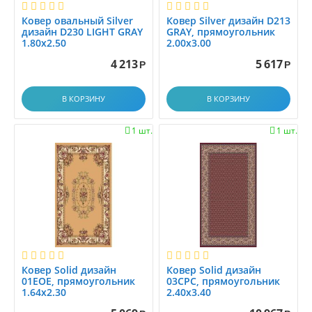
1.17x1.17
Ковер овальный Silver
Ковер Silver дизайн D213
1.1x1.5
дизайн D230 LIGHT GRAY
GRAY, прямоугольник
1.80x2.50
2.00x3.00
1.1x1.88
4 213
5 617
1.1x2.0
Р
Р
1.2
В КОРЗИНУ
В КОРЗИНУ
1.25x1.5
1.25x4.0
1 шт.
1 шт.


1.2x1.2
1.2x1.4
1.2x1.45
1.2x1.5
1.2x1.7
1.2x1.8
1.2x2.0
1.2x2.15
Ковер Solid дизайн
Ковер Solid дизайн
01EOE, прямоугольник
03CPC, прямоугольник
1.2x2.3
1.64x2.30
2.40x3.40
1.2x2.5