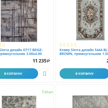
Sierra дизайн D717 BEIGE-
Ковер Sierra дизайн 5444 BL
прямоугольник 3.00x4.00
BROWN, прямоугольник 1.50
11 235
Р

В КОРЗИНУ
В КОРЗИНУ
23 шт.
