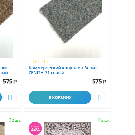
енит
Коммерческий ковролин Зенит
тлый
ZENITH 71 серый
575
575
Р
Р


В КОРЗИНУ
2 шт.
2 шт.


СКИДКА
44%