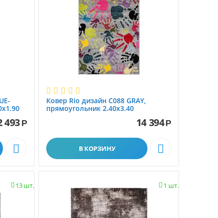
UE-
Ковер Rio дизайн С088 GRAY,
x1.90
прямоугольник 2.40x3.40
2 493
14 394
Р
Р


В КОРЗИНУ
13 шт.
1 шт.

