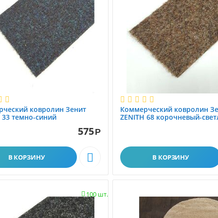
рческий ковролин Зенит
Коммерческий ковролин З
 33 темно-синий
ZENITH 68 корочневый-све
575
Р

В КОРЗИНУ
В КОРЗИНУ
100 шт.
