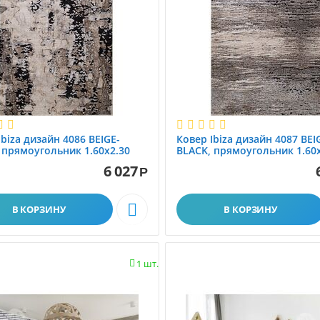
Ibiza дизайн 4086 BEIGE-
Ковер Ibiza дизайн 4087 BEI
 прямоугольник 1.60x2.30
BLACK, прямоугольник 1.60x
6 027
Р

В КОРЗИНУ
В КОРЗИНУ
1 шт.
