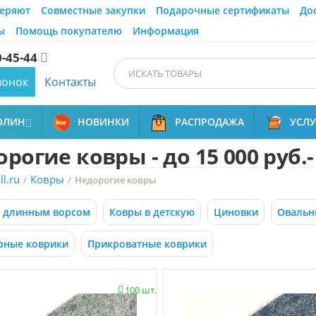
еряют
Совместные закупки
Подарочные сертификаты
До
ы
Помощь покупателю
Информация
0-45-44

вонок
Контакты
ОЛИН
НОВИНКИ
РАСПРОДАЖА
УСЛ

рогие ковры - до 15 000 руб.
l.ru
Ковры
/
/
Недорогие ковры
с длинным ворсом
Ковры в детскую
Циновки
Овальн
рные коврики
Прикроватные коврики
100 шт.
