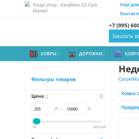
Нам дов
Youpi shop - Excellent CS-Cart
theme!
Контакт
+7 (995) 60
Заказать з
КОВРЫ
ДОРОЖКИ
КОВР


Недо
CarpetMal
Фильтры товаров
Ковры 
Цена
Придве
–
Р
Р
0
800000
Р
Р