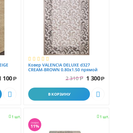
EIGE
Ковер VALENCIA DELUXE d327
CREAM-BROWN 0.80x1.50 прямой
1 100
1 300
Шерстяные ковры
2 310
Р
Р
Р


В КОРЗИНУ
1 шт.
1 шт.


СКИДКА
11%
Ковры с 