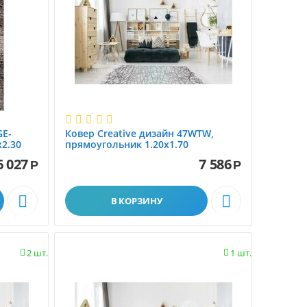
GE-
Ковер Creative дизайн 47WTW,
2.30
прямоугольник 1.20x1.70
6 027
7 586
Р
Р


В КОРЗИНУ
2 шт.
1 шт.

