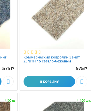
енит
Коммерческий ковролин Зенит
ZENITH 15 светло-бежевый
575
575
Р
Р


В КОРЗИНУ
100 шт.
100 шт.

