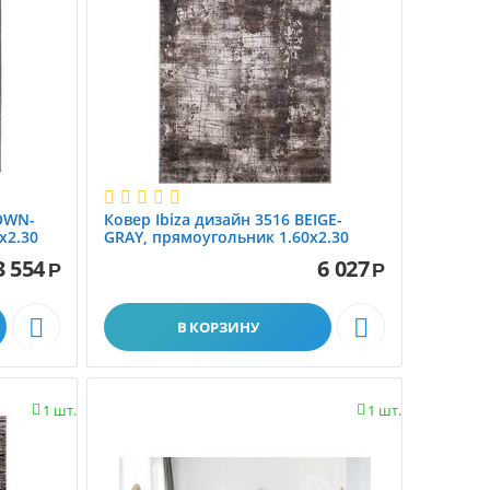
OWN-
Ковер Ibiza дизайн 3516 BEIGE-
x2.30
GRAY, прямоугольник 1.60x2.30
3 554
6 027
Р
Р


В КОРЗИНУ
1 шт.
1 шт.

