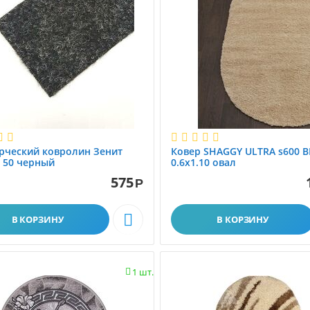
рческий ковролин Зенит
Ковер SHAGGY ULTRA s600 B
 50 черный
0.6x1.10 овал
575
Ковролин
Наши работы
Р

В КОРЗИНУ
В КОРЗИНУ
1 шт.
