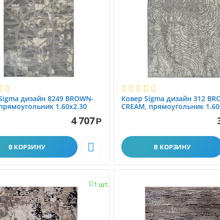
Sigma дизайн 8249 BROWN-
Ковер Sigma дизайн 312 BR
 прямоугольник 1.60x2.30
CREAM, прямоугольник 1.60
4 707
Р

В КОРЗИНУ
В КОРЗИНУ
1 шт.
