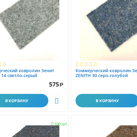
рческий ковролин Зенит
Коммерческий ковролин З
 14 светло-серый
ZENITH 30 серо-голубой
575
Р

В КОРЗИНУ
В КОРЗИНУ
100 шт.
