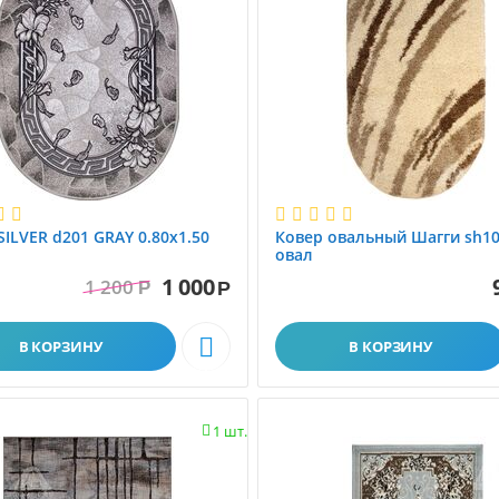
SILVER d201 GRAY 0.80x1.50
Ковер овальный Шагги sh101а1,83,
овал
1 000
1 200
Р
Р

В КОРЗИНУ
В КОРЗИНУ
1 шт.
