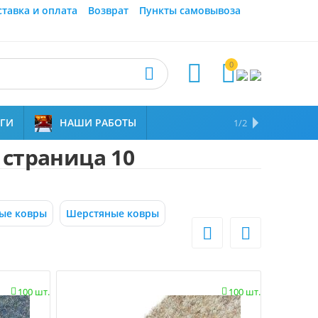
ставка и оплата
Возврат
Пункты самовывоза
0



УГИ
НАШИ РАБОТЫ
ОТЗЫВЫ
НАМ ДОВЕРЯЮТ
1/2
- страница 10
ые ковры
Шерстяные ковры


100 шт.
100 шт.

