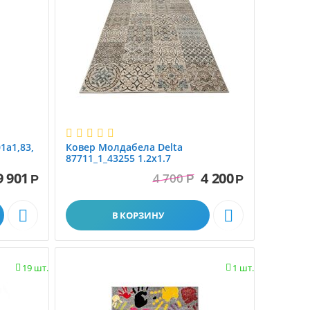
ворс
Ковер Молдабела Delta
87711_1_43255 1.2x1.7
9 901
4 200
4 700
Р
Р
Р


В КОРЗИНУ
19 шт.
1 шт.

