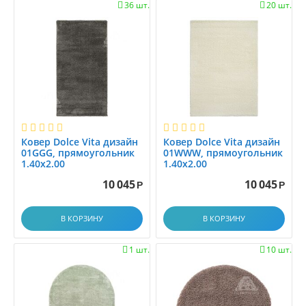
1.45x2.0
36 шт.
20 шт.


1.45x2.5
1.4x1.4
1.4x1.5
1.4x1.9
1.4x17.9
1.4x2
1.4x2.0
Ковер Dolce Vita дизайн
Ковер Dolce Vita дизайн
1.4x2.1
01GGG, прямоугольник
01WWW, прямоугольник
1.4x2.5
1.40x2.00
1.40x2.00
1.4x2.9
10 045
10 045
Р
Р
1.4x3.0
1.4x3.5
В КОРЗИНУ
В КОРЗИНУ
1.4x4.0
1 шт.
10 шт.


1.4x4.5
1.4x5.0
1.4x5.5
1.4x6.0