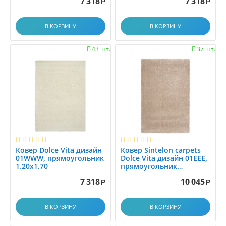
7 318
7 318
Р
Р
1.2x2.8
1.2x3.0
В КОРЗИНУ
В КОРЗИНУ
1.2x3.5
1.2x4.0
43 шт.
37 шт.


1.2x4.5
1.2x5.0
1.2x5.5
1.2x6.0
1.30x1.60
1.33x1.7
1.33x2.00
1.35x1.95
Ковер Dolce Vita дизайн
Ковер Sintelon carpets
01WWW, прямоугольник
Dolce Vita дизайн 01EEE,
1.3x1.5
1.20x1.70
прямоугольник
1.40x2.00
1.3x2.0
7 318
10 045
Р
Р
1.3x3.0
1.40x2.00
В КОРЗИНУ
В КОРЗИНУ
1.45x1.5