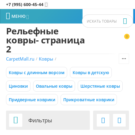
+7 (995) 600-45-44


МЕНЮ


Рельефные
ковры- страница
0


Фильтры товаров
2
CarpetMall.ru
Ковры
/
/
Цена
Ковры с длинным ворсом
Ковры в детскую
–
Р
Р
Циновки
Овальные ковры
Шерстяные ковры
0
800000
Р
Р
Придверные коврики
Прикроватные коврики
Размер (м)

Фильтры


0.50x0.88
0.55x0.95