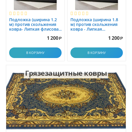
Подложка (ширина 1.2
Подложка (ширина 1.8
м) против скольжения
м) против скольжения
ковра- Липкая флисовая
ковра - Липкая
подложка AKO FLEECE
флисовая подложка AKO
1 200
1 200
1...
FLEECE 1...
Р
Р
В КОРЗИНУ
В КОРЗИНУ
Грязезащитные ковры