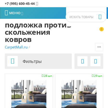
+7 (995) 600-45-44


МЕНЮ


подложка против
скольжения
0


Фильтры товаров
ковров
CarpetMall.ru
/
Цена
–
Р
Р

Фильтры


1200
1200
Р
Р
28 шт.
29 шт.


Распродажа