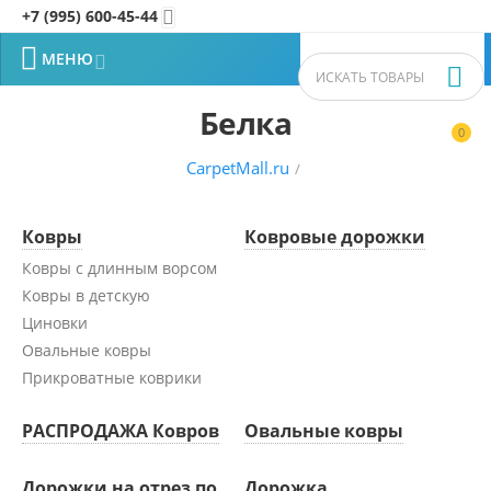
+7 (995) 600-45-44


МЕНЮ


Белка
0


CarpetMall.ru
/
Ковры
Ковровые дорожки
Ковры с длинным ворсом
Ковры в детскую
Циновки
Овальные ковры
Прикроватные коврики
РАСПРОДАЖА Ковров
Овальные ковры
Дорожки на отрез по
Дорожка