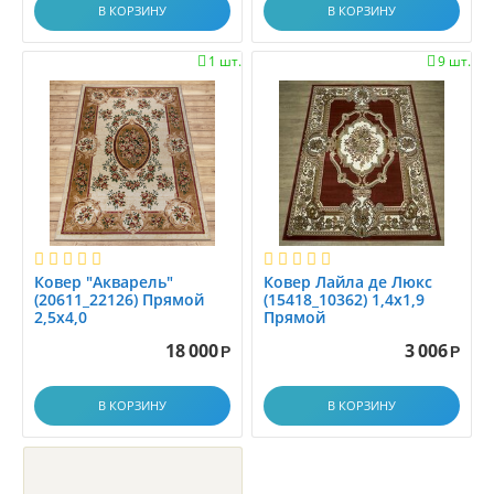
В КОРЗИНУ
В КОРЗИНУ
1 шт.
9 шт.


Ковер "Акварель"
Ковер Лайла де Люкс
(20611_22126) Прямой
(15418_10362) 1,4х1,9
2,5х4,0
Прямой
18 000
3 006
Р
Р
В КОРЗИНУ
В КОРЗИНУ