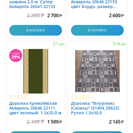
ширина 2.0 м. Супер
Акварель 20646 22133.
Акварель 26541 22133
цвет бордо. размер
2.0x25.0 м
3 200
2 700
2 600
Р
Р
Р
В КОРЗИНУ
В КОРЗИНУ
1 шт.
19 шт.


СКИДКА
29%
Дорожка Кремлёвская
Дорожка "Флурлюкс
Акварель 20646 22111.
(Сизаль)" (51404_50622)
цвет зеленый. 1.2x25.0 м
Рулон 1,5х30,0
2 100
1 500
2 145
Р
Р
Р