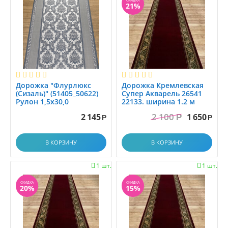
СКИДКА
21%
Дорожка "Флурлюкс
Дорожка Кремлевская
(Сизаль)" (51405_50622)
Супер Акварель 26541
Рулон 1,5х30,0
22133. ширина 1.2 м
2 100
2 145
1 650
Р
Р
Р
В КОРЗИНУ
В КОРЗИНУ
1 шт.
1 шт.


СКИДКА
СКИДКА
20%
15%