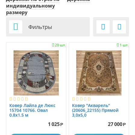
индивидуальному
размеру



Фильтры
20 шт.
1 шт.


Ковер Лайла де Люкс
Ковер "Акварель"
15704 10766. Овал
(20606_22155) Прямой
0.8x1.5 м
3,0х5,0
1 025
27 000
Р
Р