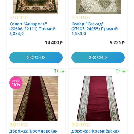
Ковер "Акварель"
Ковер "Каскад"
(20606_22111) Прямой
(27105_24055) Прямой
2,0х4,0
1,5х3,0
14 400
9 225
Р
Р
В КОРЗИНУ
В КОРЗИНУ
1 шт.
1 шт.


СКИДКА
16%
Дорожка Кремлевская
Дорожка Кремлёвская