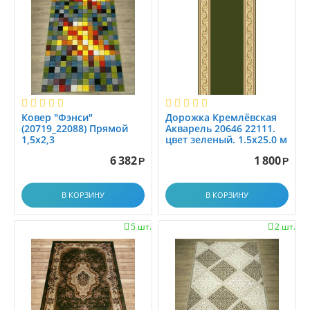
Ковер "Фэнси"
Дорожка Кремлёвская
(20719_22088) Прямой
Акварель 20646 22111.
1,5х2,3
цвет зеленый. 1.5x25.0 м
6 382
1 800
Р
Р
В КОРЗИНУ
В КОРЗИНУ
5 шт.
2 шт.

