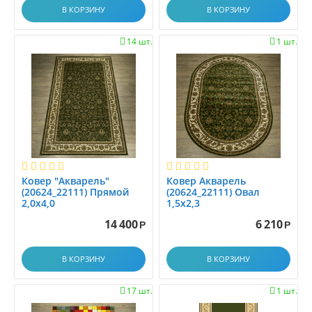
В КОРЗИНУ
В КОРЗИНУ
14 шт.
1 шт.


Ковер "Акварель"
Ковер Акварель
(20624_22111) Прямой
(20624_22111) Овал
2,0х4,0
1,5х2,3
14 400
6 210
Р
Р
В КОРЗИНУ
В КОРЗИНУ
17 шт.
1 шт.

