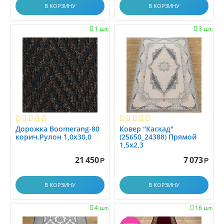
В КОРЗИНУ
В КОРЗИНУ
1 шт.
3 шт.


Дорожка Boomerang-80
Ковер "Каскад"
корич.Рулон 1,0x30,0
(25650_24388) Прямой
1,5х2,3
21 450
7 073
Р
Р
В КОРЗИНУ
В КОРЗИНУ
4 шт.
16 шт.

