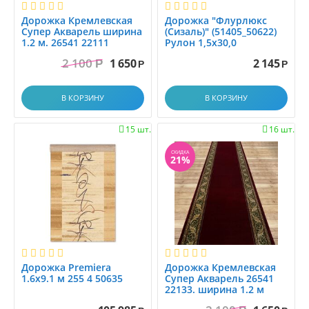
Дорожка Кремлевская
Дорожка "Флурлюкс
Супер Акварель ширина
(Сизаль)" (51405_50622)
1.2 м. 26541 22111
Рулон 1,5х30,0
2 100
1 650
2 145
Р
Р
Р
В КОРЗИНУ
В КОРЗИНУ
15 шт.
16 шт.


СКИДКА
21%
Дорожка Premiera
Дорожка Кремлевская
1.6x9.1 м 255 4 50635
Супер Акварель 26541
22133. ширина 1.2 м