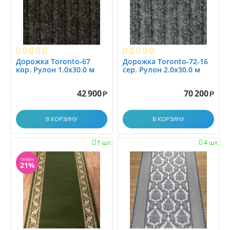
Дорожка Toronto-67
Дорожка Toronto-72-16
кор. Рулон 1.0х30.0 м
сер. Рулон 2.0х30.0 м
42 900
70 200
Р
Р
В КОРЗИНУ
В КОРЗИНУ
1 шт.
4 шт.


СКИДКА
21%