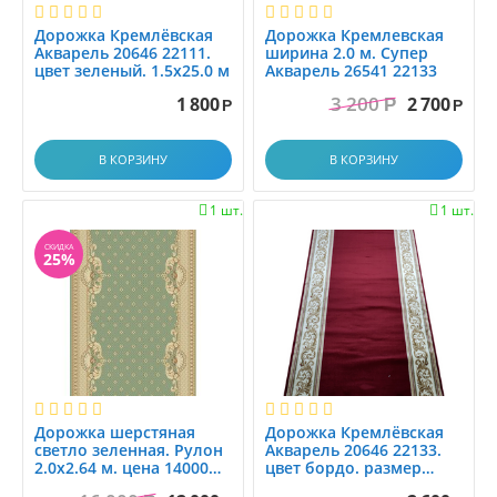
1.5x25.0
Форма
Дорожка Кремлёвская
Дорожка Кремлевская
1.5x3.0
Акварель 20646 22111.
ширина 2.0 м. Супер
цвет зеленый. 1.5x25.0 м
Акварель 26541 22133
Основные цвета
1.5x3.5
3 200
1 800
2 700
Р
Р
Р
1.5x4.0
Тип ворса
1.5x4.5
Heat-Set (Хит-Сет)
В КОРЗИНУ
В КОРЗИНУ
1.5x5.0
Гладкий
1.5x5.5
Тип ворса: Разрезной
1 шт.
1 шт.


1.5x6.0
Циновка
СКИДКА
1.6x9.1
25%
1.8
СБРОСИТЬ
2.0x2.4
2.0x25.0
2.0x30.0
Распродажа
2.0x9.0
2x4.5
Дорожка шерстяная
Дорожка Кремлёвская
светло зеленная. Рулон
Акварель 20646 22133.
2x9
2.0x2.64 м. цена 14000
цвет бордо. размер
x1.2
руб за метр погонный
2.0x25.0 м