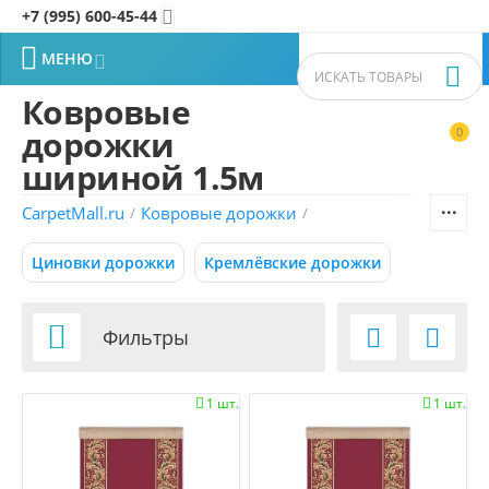
+7 (995) 600-45-44


МЕНЮ


Ковровые
дорожки
0


Фильтры товаров
шириной 1.5м
CarpetMall.ru
Ковровые дорожки
/
/
Цена
Циновки дорожки
Кремлёвские дорожки
–
Р
Р

1100
105985
Р
Р
Фильтры


Размер (м)
1 шт.
1 шт.


0.6x2.5
1,0х30,0