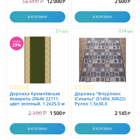
16 000
12 000
2 600
Р
Р
Р
В КОРЗИНУ
В КОРЗИНУ
1 шт.
19 шт.


СКИДКА
29%
Дорожка Кремлёвская
Дорожка "Флурлюкс
Акварель 20646 22111.
(Сизаль)" (51404_50622)
цвет зеленый. 1.2x25.0 м
Рулон 1,5х30,0
2 100
1 500
2 145
Р
Р
Р
В КОРЗИНУ
В КОРЗИНУ