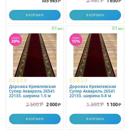
2 100
105 985
1 650
Р
Р
Р
В КОРЗИНУ
В КОРЗИНУ
1 шт.
1 шт.


СКИДКА
СКИДКА
20%
15%
Дорожка Кремлевская
Дорожка Кремлевская
Супер Акварель 26541
Супер Акварель 26541
22133. ширина 1.5 м
22133. ширина 0.8 м
2 500
1 300
2 000
1 100
Р
Р
Р
Р
В КОРЗИНУ
В КОРЗИНУ