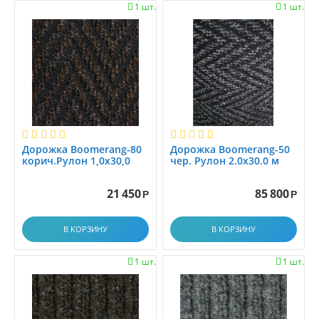
1 шт.
1 шт.


Дорожка Boomerang-80
Дорожка Boomerang-50
корич.Рулон 1,0x30,0
чер. Рулон 2.0х30.0 м
21 450
85 800
Р
Р
В КОРЗИНУ
В КОРЗИНУ
1 шт.
1 шт.

