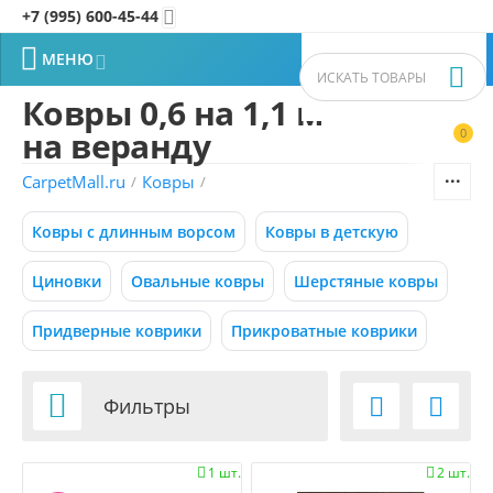
+7 (995) 600-45-44


МЕНЮ


Ковры 0,6 на 1,1 м
на веранду
0


Фильтры товаров
CarpetMall.ru
Ковры
/
/
Цена
Ковры с длинным ворсом
Ковры в детскую
–
Р
Р
Циновки
Овальные ковры
Шерстяные ковры
Придверные коврики
Прикроватные коврики
450
4950
Р
Р
Размер (м) (1)

Фильтры


0.50x0.88
1 шт.
2 шт.


0.55x0.95