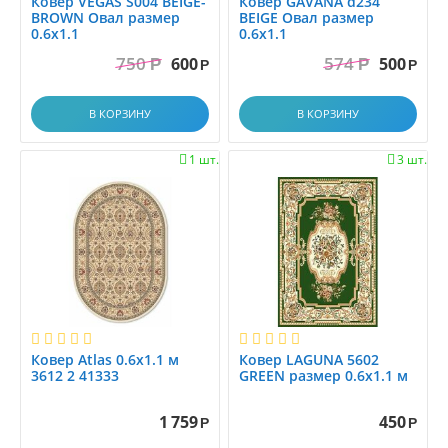
Ковер VEGAS S004 BEIGE-
Ковер GAVANA d234
0.7x4.5
BROWN Овал размер
BEIGE Овал размер
0.6x1.1
0.6x1.1
0.7x5.0
750
574
600
500
Р
Р
0.7x5.5
Р
Р
0.7x6.0
В КОРЗИНУ
В КОРЗИНУ
0.80x1.20
0.85x1.25
1 шт.
3 шт.


0.85x2.0
0.8x0.8
0.8x1.0
0.8x1.2
0.8x1.4
0.8x1.45
0.8x1.5
0.8x1.6
Ковер Atlas 0.6x1.1 м
Ковер LAGUNA 5602
3612 2 41333
GREEN размер 0.6x1.1 м
0.8x1.7
0.8x2.0
1 759
450
Р
Р
0.8x2.5