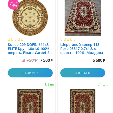
СКИДКА
14%
Ковер 209 DOFIN 61148
Шерстяной ковер 113
ELITE Круг 1.0x1.0 100%
Rose 03317 0.7x1.3 м.
шерсть. Floare-Carpet SA.
шерсть. 100%. Молдова
МОЛДОВА
8 750
7 500
6 600
Р
Р
Р
В КОРЗИНУ
В КОРЗИНУ
2 шт.
1 шт.

