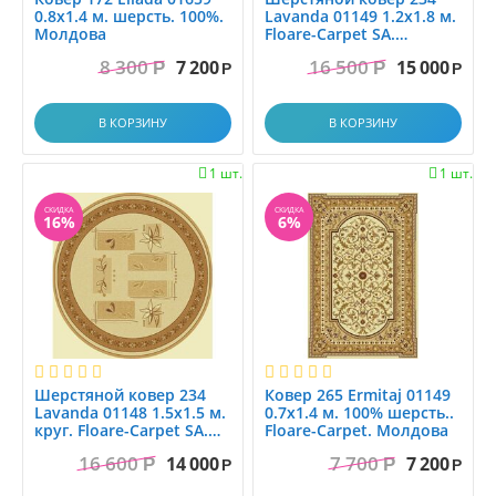
0.8x1.4 м. шерсть. 100%.
Lavanda 01149 1.2x1.8 м.
Молдова
Floare-Carpet SA.
Молдова
8 300
16 500
7 200
15 000
Р
Р
Р
Р
В КОРЗИНУ
В КОРЗИНУ
1 шт.
1 шт.


СКИДКА
СКИДКА
16%
6%
Шерстяной ковер 234
Ковер 265 Ermitaj 01149
Lavanda 01148 1.5x1.5 м.
0.7x1.4 м. 100% шерсть..
круг. Floare-Carpet SA.
Floare-Carpet. Молдова
Молдова
16 600
7 700
14 000
7 200
Р
Р
Р
Р