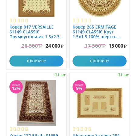
Ковер 017 VERSAILLE
Ковер 265 ERMITAGE
61149 CLASSIC
61149 CLASSIC Круг
Прямоугольник 1.5x2.3,
1.5x1.5 100% шерсть.
100% шерсть. Floare-
Floare-Carpet SA.
28 500
17 500
24 000
15 000
Р
Р
Carpet SA....
МОЛДОВА
Р
Р
В КОРЗИНУ
В КОРЗИНУ
1 шт.
1 шт.


СКИДКА
СКИДКА
13%
9%
Ковер 172 Ellada 01659
Шерстяной ковер 234