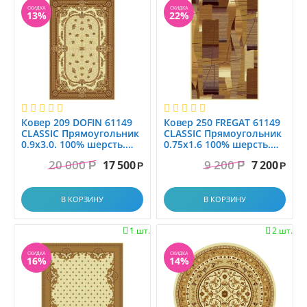
СКИДКА
СКИДКА
13%
22%
Ковер 209 DOFIN 61149
Ковер 250 FREGAT 61149
CLASSIC Прямоугольник
CLASSIC Прямоугольник
0.9x3.0. 100% шерсть.
0.75x1.6 100% шерсть.
Floare-Carpet SA. МОЛ...
Floare-Carpet SA. МО...
20 000
9 200
17 500
7 200
Р
Р
Р
Р
В КОРЗИНУ
В КОРЗИНУ
1 шт.
2 шт.


СКИДКА
СКИДКА
16%
14%