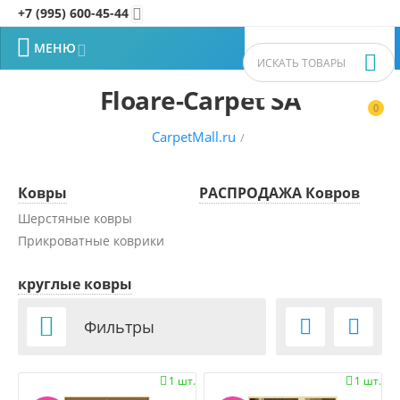
+7 (995) 600-45-44


МЕНЮ


Floare-Carpet SA
0


CarpetMall.ru
/
Ковры
РАСПРОДАЖА Ковров
Шерстяные ковры
Прикроватные коврики
круглые ковры



Фильтры
1 шт.
1 шт.

