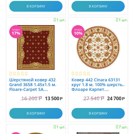
В КОРЗИНУ
В КОРЗИНУ
1 шт.
1 шт.


СКИДКА
СКИДКА
17%
10%
Шерстяной ковер 432
Ковер 442 Cinara 63131
Grand 3658 1.45x1.5 м.
круг 1.8 м. 100% шерсть..
Floare-Carpet SA.
Флоаре Карпет.
Молдова
Молдова
16 200
27 540
13 500
24 700
Р
Р
Р
Р
В КОРЗИНУ
В КОРЗИНУ
1 шт.
7 шт.

