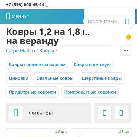
+7 (995) 600-45-44


МЕНЮ


Ковры 1,2 на 1,8 м
на веранду
0


Фильтры товаров
CarpetMall.ru
Ковры
/
/
Цена
Ковры с длинным ворсом
Ковры в детскую
–
Р
Р
Циновки
Овальные ковры
Шерстяные ковры
Придверные коврики
Прикроватные коврики
0
15000
Р
Р
Размер (м) (1)

Фильтры


0.50x0.88
3 шт.
1 шт.


0.55x0.95