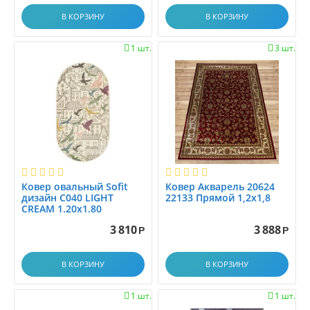
0.8x2.9
В КОРЗИНУ
В КОРЗИНУ
0.8x3.0
0.8x3.1
1 шт.
3 шт.


0.8x3.45
0.8x3.5
0.8x3.9
0.8x4.0
0.8x4.15
0.8x4.5
0.8x5.0
0.8x5.5
Ковер овальный Sofit
Ковер Акварель 20624
дизайн C040 LIGHT
22133 Прямой 1,2х1,8
0.8x6.0
CREAM 1.20x1.80
0.95x1.5
3 810
3 888
Р
Р
0.9x1.25
0.9x2.0
В КОРЗИНУ
В КОРЗИНУ
0.9x2.5
0.9x3.0
1 шт.
1 шт.

