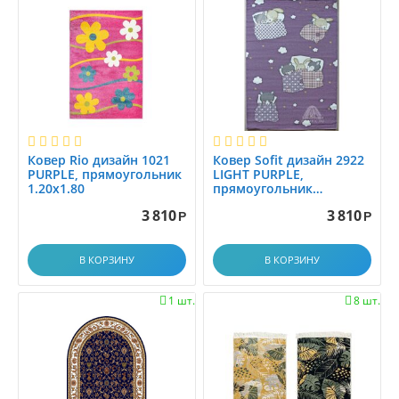
0.9x3.5
0.9x4.0
0.9x4.5
0.9x5.0
0.9x5.5
0.9x6.0
1,6x2.3
Ковер Rio дизайн 1021
Ковер Sofit дизайн 2922
1.0
PURPLE, прямоугольник
LIGHT PURPLE,
1.0x1.0
1.20x1.80
прямоугольник
1.20x1.80
1.0x1.2
3 810
3 810
Р
Р
1.0x1.4
1.0x1.45
В КОРЗИНУ
В КОРЗИНУ
1.0x1.5
1 шт.
8 шт.


1.0x1.9
1.0x1.95
1.0x2.0
1.0x2.1
1.0x2.25