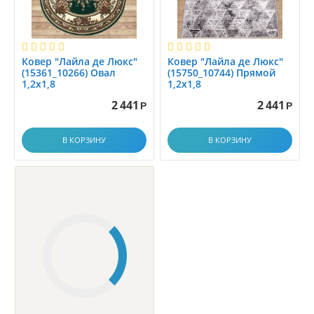
1.5
1.55x3.00
1.55x4.00
Ковер "Лайла де Люкс"
Ковер "Лайла де Люкс"
1.56x1.56
(15361_10266) Овал
(15750_10744) Прямой
1,2х1,8
1,2x1,8
1.5x1.5
2 441
2 441
Р
Р
1.5x1.6
1.5x1.7
В КОРЗИНУ
В КОРЗИНУ
1.5x1.8
1.5x1.9
1.5x2.0
1.5x2.2
1.5x2.25
1.5x2.3
1.5x2.5
1.5x2.9
1.5x25.0
1.5x3.0