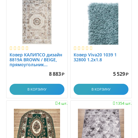
1.45x2.0
1.45x2.5
1.4x1.4
1.4x1.5
1.4x1.9
1.4x17.9
1.4x2
Ковер КАЛИПСО дизайн
Ковер Viva20 1039 1
1.4x2.0
8819A BROWN / BEIGE,
32800 1.2x1.8
прямоугольник
1.4x2.1
1.20x1.80
1.4x2.5
8 883
5 529
Р
Р
1.4x2.9
1.4x3.0
В КОРЗИНУ
В КОРЗИНУ
1.4x3.5
4 шт.
1354 шт.


1.4x4.0
1.4x4.5
1.4x5.0
1.4x5.5
1.4x6.0